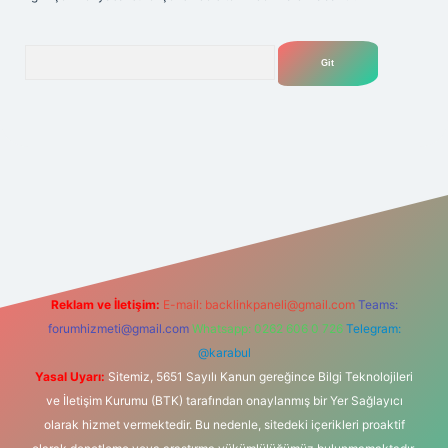
Arama
t
tülipbet
Reklam ve İletişim:
E-mail:
backlinkpaneli@gmail.com
Teams:
forumhizmeti@gmail.com
Whatsapp: 0262 606 0 726
Telegram:
@karabul
Yasal Uyarı:
Sitemiz, 5651 Sayılı Kanun gereğince Bilgi Teknolojileri
ve İletişim Kurumu (BTK) tarafından onaylanmış bir Yer Sağlayıcı
olarak hizmet vermektedir. Bu nedenle, sitedeki içerikleri proaktif