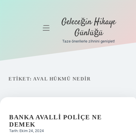
Geleceğin Hikaye
menüyü
Günlüğü
aç
Taze önerilerle zihnini genişlet!
Anasayfa
Gizlilik
Politikası
ETIKET:
AVAL HÜKMÜ NEDIR
Yasal Uyarı
Hakkımızda
BANKA AVALLI POLIÇE NE
DEMEK
Tarih: Ekim 24, 2024