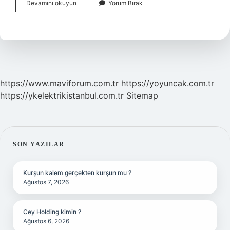
Banka
Devamını okuyun
Yorum Bırak
Avalli
Poliçe
Ne
Demek
https://www.maviforum.com.tr
https://yoyuncak.com.tr
https://ykelektrikistanbul.com.tr
Sitemap
SIDEBAR
SON YAZILAR
Kurşun kalem gerçekten kurşun mu ?
Ağustos 7, 2026
Cey Holding kimin ?
Ağustos 6, 2026