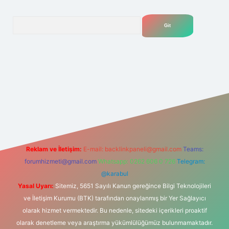
Arama
t
Reklam ve İletişim:
E-mail:
backlinkpaneli@gmail.com
Teams:
forumhizmeti@gmail.com
Whatsapp: 0262 606 0 726
Telegram:
@karabul
Yasal Uyarı:
Sitemiz, 5651 Sayılı Kanun gereğince Bilgi Teknolojileri
ve İletişim Kurumu (BTK) tarafından onaylanmış bir Yer Sağlayıcı
olarak hizmet vermektedir. Bu nedenle, sitedeki içerikleri proaktif
olarak denetleme veya araştırma yükümlülüğümüz bulunmamaktadır.