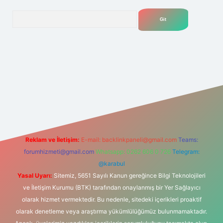
Arama
elexbet
tülipbet
Reklam ve İletişim:
E-mail:
backlinkpaneli@gmail.com
Teams:
forumhizmeti@gmail.com
Whatsapp: 0262 606 0 726
Telegram:
@karabul
Yasal Uyarı:
Sitemiz, 5651 Sayılı Kanun gereğince Bilgi Teknolojileri
ve İletişim Kurumu (BTK) tarafından onaylanmış bir Yer Sağlayıcı
olarak hizmet vermektedir. Bu nedenle, sitedeki içerikleri proaktif
olarak denetleme veya araştırma yükümlülüğümüz bulunmamaktadır.