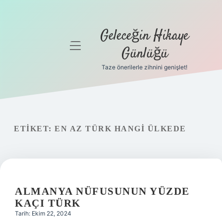
Geleceğin Hikaye
menüyü
Günlüğü
aç
Taze önerilerle zihnini genişlet!
Anasayfa
Gizlilik
Politikası
ETIKET:
EN AZ TÜRK HANGI ÜLKEDE
Yasal Uyarı
Hakkımızda
ALMANYA NÜFUSUNUN YÜZDE
KAÇI TÜRK
Tarih: Ekim 22, 2024