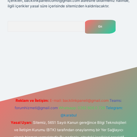
içerikleri,
backlinkpanelicomtr@gmail.com
adresine bildirmeniz halinde,
ilgili içerikler yasal süre içerisinde sitemizden kaldırılacaktır.
Arama
lexbet
tülipbet
Reklam ve İletişim:
E-mail:
backlinkpaneli@gmail.com
Teams:
forumhizmeti@gmail.com
Whatsapp: 0262 606 0 726
Telegram:
@karabul
Yasal Uyarı:
Sitemiz, 5651 Sayılı Kanun gereğince Bilgi Teknolojileri
ve İletişim Kurumu (BTK) tarafından onaylanmış bir Yer Sağlayıcı