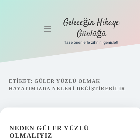
Geleceğin Hikaye
menüyü
Günlüğü
aç
Taze önerilerle zihnini genişlet!
Anasayfa
Gizlilik
Politikası
ETIKET:
GÜLER YÜZLÜ OLMAK
Yasal Uyarı
HAYATIMIZDA NELERI DEĞIŞTIREBILIR
Hakkımızda
NEDEN GÜLER YÜZLÜ
OLMALIYIZ