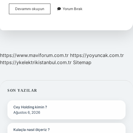
Neden
Devamını okuyun
Yorum Bırak
Güler
Yüzlü
Olmalıyız
https://www.maviforum.com.tr
https://yoyuncak.com.tr
https://ykelektrikistanbul.com.tr
Sitemap
SIDEBAR
SON YAZILAR
Cey Holding kimin ?
Ağustos 6, 2026
Kulaçla nasıl ölçeriz ?