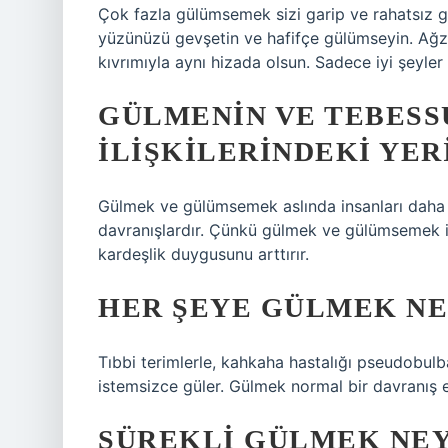
Çok fazla gülümsemek sizi garip ve rahatsız gö
yüzünüzü gevşetin ve hafifçe gülümseyin. Ağzını
kıvrımıyla aynı hizada olsun. Sadece iyi şey
GÜLMENIN VE TEBESS
ILIŞKILERINDEKI YER
Gülmek ve gülümsemek aslında insanları daha 
davranışlardır. Çünkü gülmek ve gülümsemek insa
kardeşlik duygusunu arttırır.
HER ŞEYE GÜLMEK NE
Tıbbi terimlerle, kahkaha hastalığı pseudobulbar 
istemsizce güler. Gülmek normal bir davranış ey
SÜREKLI GÜLMEK NEYI