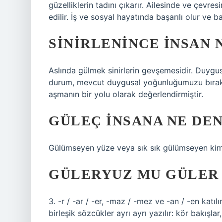
güzelliklerin tadını çıkarır. Ailesinde ve çevre
edilir. İş ve sosyal hayatında başarılı olur ve baş
SINIRLENINCE INSAN
Aslında gülmek sinirlerin gevşemesidir. Duygu
durum, mevcut duygusal yoğunluğumuzu bırakm
aşmanın bir yolu olarak değerlendirmiştir.
GÜLEÇ INSANA NE DEN
Gülümseyen yüze veya sık sık gülümseyen ki
GÜLERYUZ MU GÜLER
3. -r / -ar / -er, -maz / -mez ve -an / -en katıl
birleşik sözcükler ayrı ayrı yazılır: kör bakışl