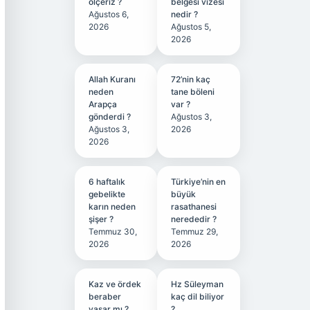
ölçeriz ?
belgesi vizesi
Ağustos 6,
nedir ?
2026
Ağustos 5,
2026
Allah Kuranı
72’nin kaç
neden
tane böleni
Arapça
var ?
gönderdi ?
Ağustos 3,
Ağustos 3,
2026
2026
6 haftalık
Türkiye’nin en
gebelikte
büyük
karın neden
rasathanesi
şişer ?
nerededir ?
Temmuz 30,
Temmuz 29,
2026
2026
Kaz ve ördek
Hz Süleyman
beraber
kaç dil biliyor
yaşar mı ?
?