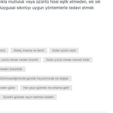
lıkla mutluluk veya üzüntü hissi eşlik etmeden, sık sık
 duygusal sıkıntıyı uygun yöntemlerle tedavi etmek
eriz
Güleç insana ne denir
Güler yüzlü nasıl
r yüzlü olmak neden önemli
Güler yüzlü olmak sünnet midir
neden önemlidir
Gülümsediğimizde günlük hayatımızda ne değişir
neden güler
Her şeye gülmek ne anlama gelir
Sürekli gülmek neyin belirtisi olabilir