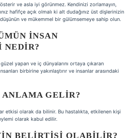
sterir ve asla iyi görünmez. Kendinizi zorlamayın,
z hafifçe açık olmalı ki alt dudağınız üst dişlerinizin
ler düşünün ve mükemmel bir gülümsemeye sahip olun.
ÜMÜN INSAN
I NEDIR?
güzel yapan ve iç dünyalarını ortaya çıkaran
nları birbirine yakınlaştırır ve insanlar arasındaki
 ANLAMA GELIR?
etkisi olarak da bilinir. Bu hastalıkta, etkilenen kişi
lemi olarak kabul edilir.
N BELIRTISI OLABILIR?