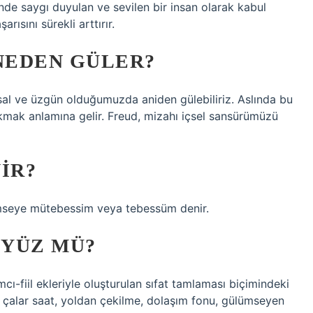
sinde saygı duyulan ve sevilen bir insan olarak kabul
arısını sürekli arttırır.
 NEDEN GÜLER?
sal ve üzgün olduğumuzda aniden gülebiliriz. Aslında bu
ak anlamına gelir. Freud, mizahı içsel sansürümüzü
IR?
mseye mütebessim veya tebessüm denir.
 YÜZ MÜ?
ımcı-fiil ekleriyle oluşturulan sıfat tamlaması biçimindeki
ar, çalar saat, yoldan çekilme, dolaşım fonu, gülümseyen