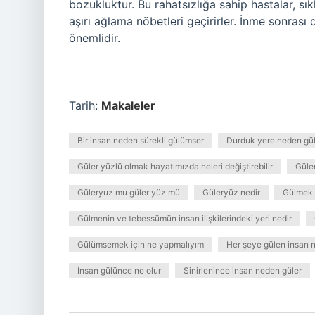
bozukluktur. Bu rahatsızlığa sahip hastalar, sık
aşırı ağlama nöbetleri geçirirler. İnme sonrası
önemlidir.
Tarih:
Makaleler
Bir insan neden sürekli gülümser
Durduk yere neden gül
Güler yüzlü olmak hayatımızda neleri değiştirebilir
Güle
Güleryuz mu güler yüz mü
Güleryüz nedir
Gülmek 
Gülmenin ve tebessümün insan ilişkilerindeki yeri nedir
Gülümsemek için ne yapmalıyım
Her şeye gülen insan 
İnsan gülünce ne olur
Sinirlenince insan neden güler