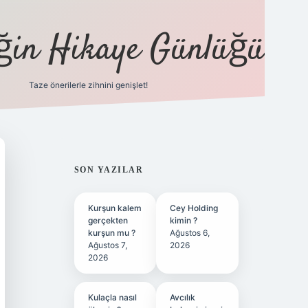
eğin Hikaye Günlüğü
Taze önerilerle zihnini genişlet!
elexbet
tülipbet
SIDEBAR
SON YAZILAR
Kurşun kalem
Cey Holding
gerçekten
kimin ?
kurşun mu ?
Ağustos 6,
Ağustos 7,
2026
2026
Kulaçla nasıl
Avcılık