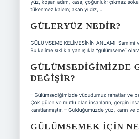
yüz, koşan adım, kasa, çoğunluk; çıkmaz soka
tükenmez kalem; akan yıldız, …
GÜLERYÜZ NEDIR?
GÜLÜMSEME KELİMESİNİN ANLAMI: Samimi ve gös
Bu kelime sıklıkla yanlışlıkla “gülümseme” olara
GÜLÜMSEDIĞIMIZDE 
DEĞIŞIR?
– Gülümsediğimizde vücudumuz rahatlar ve bağışı
Çok gülen ve mutlu olan insanların, gergin ins
kanıtlanmıştır. – Güldüğümüzde yüz, karın ve d
GÜLÜMSEMEK IÇIN NE