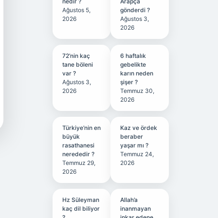
nedir ?
Arapça
Ağustos 5,
gönderdi ?
2026
Ağustos 3,
2026
72’nin kaç
6 haftalık
tane böleni
gebelikte
var ?
karın neden
Ağustos 3,
şişer ?
2026
Temmuz 30,
2026
Türkiye’nin en
Kaz ve ördek
büyük
beraber
rasathanesi
yaşar mı ?
nerededir ?
Temmuz 24,
Temmuz 29,
2026
2026
Hz Süleyman
Allah’a
kaç dil biliyor
inanmayan
?
inkar edene