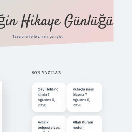
eğin Hikaye Günlüğü
Taze önerilerle zihnini genişlet!
elexbet
tül
SIDEBAR
SON YAZILAR
Cey Holding
Kulaçla nasıl
kimin ?
ölçeriz ?
Ağustos 6,
Ağustos 6,
2026
2026
Avcılık
Allah Kuranı
belgesi vizesi
neden