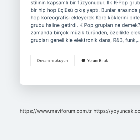
stilinin kapsamlı bir füzyonudur. İlk K-Pop gru
bir hip hop üçlüsü çıkış yaptı. Bunlar arasınd
hop koreografisi ekleyerek Kore köklerini birl
grubu haline getirdi. K-Pop grupları ne demek?
zamanda birçok müzik türünden, özellikle elekt
grupları genellikle elektronik dans, R&B, funk,
K
Devamını okuyun
Yorum Bırak
Pop
Dans
Türü
Nedir
https://www.maviforum.com.tr
https://yoyuncak.c