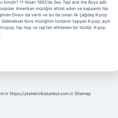
bu kimdir? 11 Nisan 1992’de Seo Taiji and the Boys adlı
a popüler Amerikan müziğini altüst eden ve kapsamlı hip
eştiren Dinov da vardı ve bu da onları ilk çağdaş K-pop
 Geleneksel Kore müziğinin tonlarını taşıyan K-pop, aynı
ropop, hip hop ve rap’ten etkilenen bir türdür. K-pop
…
om.tr
https://ykelektrikistanbul.com.tr
Sitemap