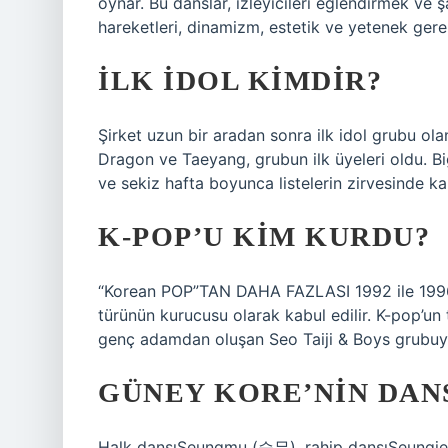
oynar. Bu danslar, izleyicileri eğlendirmek ve ş
hareketleri, dinamizm, estetik ve yetenek gerek
İLK IDOL KIMDIR?
Şirket uzun bir aradan sonra ilk idol grubu ola
Dragon ve Taeyang, grubun ilk üyeleri oldu. Big
ve sekiz hafta boyunca listelerin zirvesinde k
K-POP’U KIM KURDU?
“Korean POP”TAN DAHA FAZLASI 1992 ile 1996 yı
türünün kurucusu olarak kabul edilir. K-pop’un 
genç adamdan oluşan Seo Taiji & Boys grubuyl
GÜNEY KORE’NIN DAN
Halk dansıSeungmu (승무), rahip dansıSeungj