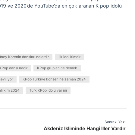
2019 ve 2020’de YouTube’da en çok aranan K-pop idolü
ney Korenin dansları nelerdir
İlk idol kimdir
KPop dansı nedir
KPop grupları ne demek
eviliyor
KPop Türkiye konseri ne zaman 2024
lı kim 2024
Türk KPop idolü var mı
Sonraki Yazı
Akdeniz Ikliminde Hangi Iller Vardır