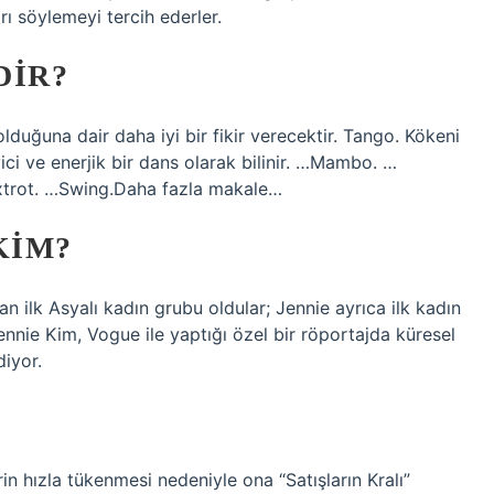
ı söylemeyi tercih ederler.
DIR?
lduğuna dair daha iyi bir fikir verecektir. Tango. Kökeni
yici ve enerjik bir dans olarak bilinir. …Mambo. …
rot. …Swing.Daha fazla makale…
KIM?
n ilk Asyalı kadın grubu oldular; Jennie ayrıca ilk kadın
ennie Kim, Vogue ile yaptığı özel bir röportajda küresel
iyor.
rin hızla tükenmesi nedeniyle ona “Satışların Kralı”