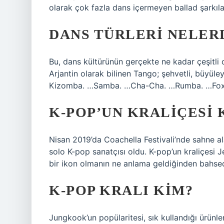
olarak çok fazla dans içermeyen ballad şarkılar
DANS TÜRLERI NELER
Bu, dans kültürünün gerçekte ne kadar çeşitli o
Arjantin olarak bilinen Tango; şehvetli, büyüle
Kizomba. …Samba. …Cha-Cha. …Rumba. …Foxt
K-POP’UN KRALIÇESI 
Nisan 2019’da Coachella Festivali’nde sahne ala
solo K-pop sanatçısı oldu. K-pop’un kraliçesi J
bir ikon olmanın ne anlama geldiğinden bahsed
K-POP KRALI KIM?
Jungkook’un popülaritesi, sık kullandığı ürünle