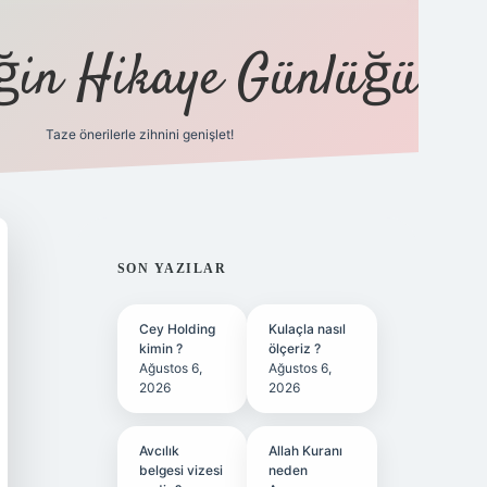
eğin Hikaye Günlüğü
Taze önerilerle zihnini genişlet!
elexbet
tülipbet
SIDEBAR
SON YAZILAR
Cey Holding
Kulaçla nasıl
kimin ?
ölçeriz ?
Ağustos 6,
Ağustos 6,
2026
2026
Avcılık
Allah Kuranı
belgesi vizesi
neden