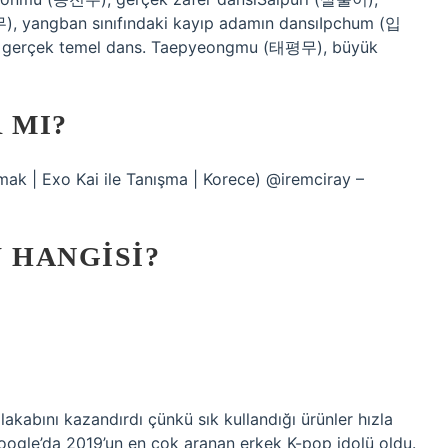
, yangban sınıfındaki kayıp adamın dansıIpchum (입
ir, gerçek temel dans. Taepyeongmu (태평무), büyük
 MI?
mak | Exo Kai ile Tanışma | Korece) @iremciray –
 HANGISI?
lakabını kazandırdı çünkü sık kullandığı ürünler hızla
Google’da 2019’un en çok aranan erkek K-pop idolü oldu.