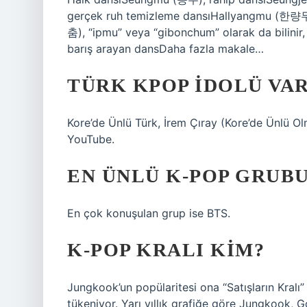
gerçek ruh temizleme dansıHallyangmu (한량무)
춤), “ipmu” veya “gibonchum” olarak da bilin
barış arayan dansDaha fazla makale…
TÜRK KPOP IDOLÜ VAR
Kore’de Ünlü Türk, İrem Çıray (Kore’de Ünlü Ol
YouTube.
EN ÜNLÜ K-POP GRUBU
En çok konuşulan grup ise BTS.
K-POP KRALI KIM?
Jungkook’un popülaritesi ona “Satışların Kralı” 
tükeniyor. Yarı yıllık grafiğe göre Jungkook, 