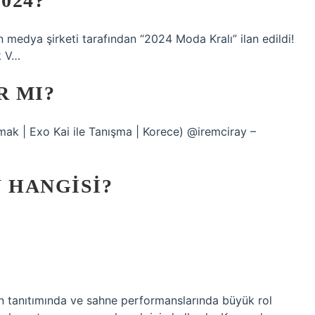
024?
medya şirketi tarafından “2024 Moda Kralı” ilan edildi!
k V…
R MI?
mak | Exo Kai ile Tanışma | Korece) @iremciray –
 HANGISI?
ın tanıtımında ve sahne performanslarında büyük rol