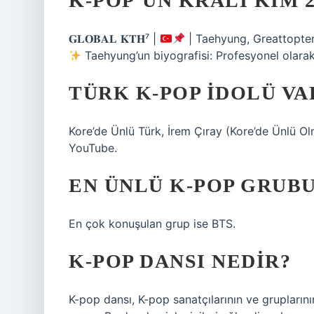
K-POP’UN KRALI KIM 2
𝐆𝐋𝐎𝐁𝐀𝐋 𝐊𝐓𝐇⁷ |
| Taehyung, Greattopten 
Taehyung’un biyografisi: Profesyonel olara
TÜRK K-POP IDOLÜ VA
Kore’de Ünlü Türk, İrem Çıray (Kore’de Ünlü Ol
YouTube.
EN ÜNLÜ K-POP GRUBU
En çok konuşulan grup ise BTS.
K-POP DANSI NEDIR?
K-pop dansı, K-pop sanatçılarının ve grupların