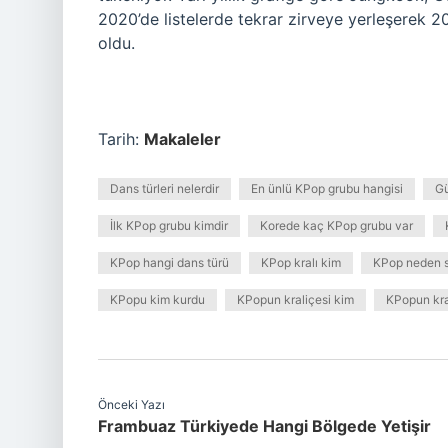
2020’de listelerde tekrar zirveye yerleşerek 
oldu.
Tarih:
Makaleler
Dans türleri nelerdir
En ünlü KPop grubu hangisi
Gü
İlk KPop grubu kimdir
Korede kaç KPop grubu var
KPop hangi dans türü
KPop kralı kim
KPop neden s
KPopu kim kurdu
KPopun kraliçesi kim
KPopun kra
Önceki Yazı
Frambuaz Türkiyede Hangi Bölgede Yetişir