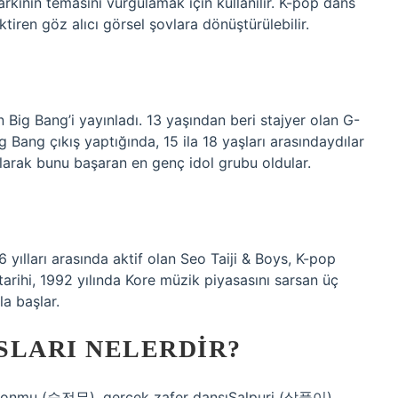
arkının temasını vurgulamak için kullanılır. K-pop dans
tiren göz alıcı görsel şovlara dönüştürülebilir.
n Big Bang’i yayınladı. 13 yaşından beri stajyer olan G-
 Bang çıkış yaptığında, 15 ila 18 yaşları arasındaydılar
alarak bunu başaran en genç idol grubu oldular.
lları arasında aktif olan Seo Taiji & Boys, K-pop
tarihi, 1992 yılında Kore müzik piyasasını sarsan üç
a başlar.
SLARI NELERDIR?
eonmu (승전무), gerçek zafer dansıSalpuri (살풀이),