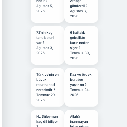
nedir ?
Arapça
Ağustos 5,
gönderdi ?
2026
Ağustos 3,
2026
72’nin kaç
6 haftalık
tane böleni
gebelikte
var ?
karın neden
Ağustos 3,
şişer ?
2026
Temmuz 30,
2026
Türkiye’nin en
Kaz ve ördek
büyük
beraber
rasathanesi
yaşar mı ?
nerededir ?
Temmuz 24,
Temmuz 29,
2026
2026
Hz Süleyman
Allah’a
kaç dil biliyor
inanmayan
?
inkar edene