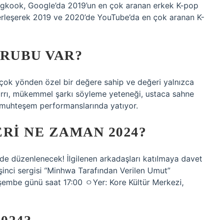
 Jungkook, Google’da 2019’un en çok aranan erkek K-pop
 yerleşerek 2019 ve 2020’de YouTube’da en çok aranan K-
GRUBU VAR?
rçok yönden özel bir değere sahip ve değeri yalnızca
n sırrı, mükemmel şarkı söyleme yeteneği, ustaca sahne
en muhteşem performanslarında yatıyor.
RI NE ZAMAN 2024?
e düzenlenecek! İlgilenen arkadaşları katılmaya davet
şinci sergisi “Minhwa Tarafından Verilen Umut”
rşembe günü saat 17:00 ㅇYer: Kore Kültür Merkezi,