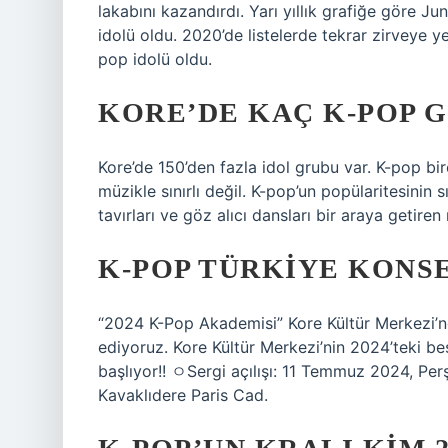
lakabını kazandırdı. Yarı yıllık grafiğe göre
idolü oldu. 2020’de listelerde tekrar zirveye
pop idolü oldu.
KORE’DE KAÇ K-POP 
Kore’de 150’den fazla idol grubu var. K-pop bi
müzikle sınırlı değil. K-pop’un popülaritesini
tavırları ve göz alıcı dansları bir araya getir
K-POP TÜRKIYE KONSE
“2024 K-Pop Akademisi” Kore Kültür Merkezi’nd
ediyoruz. Kore Kültür Merkezi’nin 2024’teki be
başlıyor!! ㅇSergi açılışı: 11 Temmuz 2024, Pe
Kavaklıdere Paris Cad.