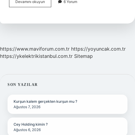
Kaç
Devamını okuyun
6 Yorum
Türlü
Sivilce
Var
https://www.maviforum.com.tr
https://yoyuncak.com.tr
https://ykelektrikistanbul.com.tr
Sitemap
SIDEBAR
SON YAZILAR
Kurşun kalem gerçekten kurşun mu ?
Ağustos 7, 2026
Cey Holding kimin ?
Ağustos 6, 2026