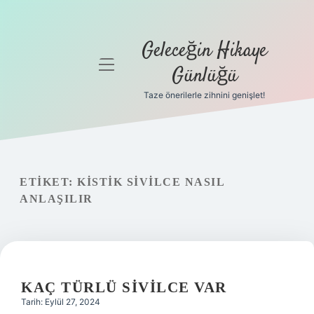
Geleceğin Hikaye
menüyü
Günlüğü
aç
Taze önerilerle zihnini genişlet!
Anasayfa
Gizlilik
Politikası
ETIKET:
KISTIK SIVILCE NASIL
Yasal Uyarı
ANLAŞILIR
Hakkımızda
KAÇ TÜRLÜ SIVILCE VAR
Tarih: Eylül 27, 2024