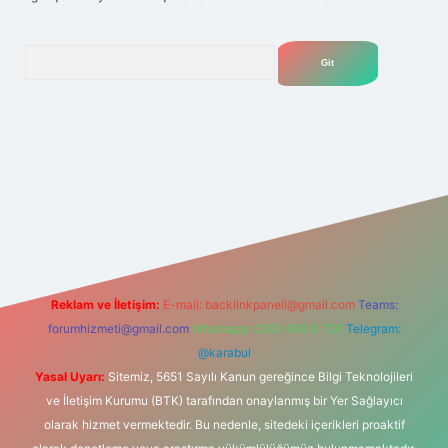
Arama
lexbet
tülipbet
Reklam ve İletişim:
E-mail:
backlinkpaneli@gmail.com
Teams:
forumhizmeti@gmail.com
Whatsapp: 0262 606 0 726
Telegram:
@karabul
Yasal Uyarı:
Sitemiz, 5651 Sayılı Kanun gereğince Bilgi Teknolojileri
ve İletişim Kurumu (BTK) tarafından onaylanmış bir Yer Sağlayıcı
olarak hizmet vermektedir. Bu nedenle, sitedeki içerikleri proaktif