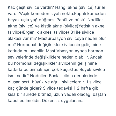
Kaç çeşit sivilce vardır? Hangi akne (sivilce) türleri
vardır?Açık komedon siyah nokta.Kapalı komedon
beyaz uçlu yağ düğmesi.Papül ve püstül.Nodüler
akne (sivilce) ve kistik akne (sivilce)Yetişkin akne
(sivilce)Ergenlik aknesi (sivilce) 31 ile sivilce
alakası var mı? Mastürbasyon sivilceye neden olur
mu? Hormonal değişiklikler sivilcenin gelişimine
katkıda bulunabilir. Mastürbasyon ayrıca hormon
seviyelerinde değişikliklere neden olabilir. Ancak
bu hormonal değişiklikler sivilcenin gelişimine
katkıda bulunmak için çok küçüktür. Büyük sivilce
ismi nedir? Nodüller: Bunlar cildin derinlerinde
oluşan sert, büyük ve ağrılı sivilcelerdir. 1 sivilce
kaç günde gider? Sivilce tedavisi 1-2 hafta gibi
kısa bir sürede bitmez; uzun vadeli olacağı baştan
kabul edilmelidir. Düzensiz uygulanan…