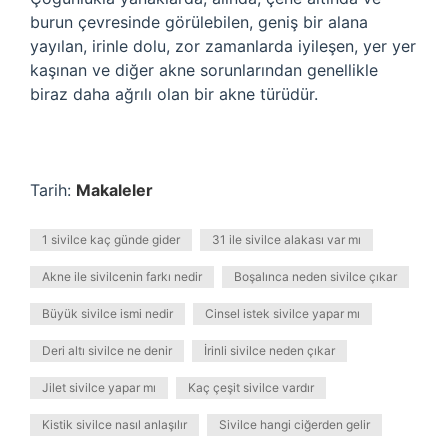
burun çevresinde görülebilen, geniş bir alana
yayılan, irinle dolu, zor zamanlarda iyileşen, yer yer
kaşınan ve diğer akne sorunlarından genellikle
biraz daha ağrılı olan bir akne türüdür.
Tarih:
Makaleler
1 sivilce kaç günde gider
31 ile sivilce alakası var mı
Akne ile sivilcenin farkı nedir
Boşalınca neden sivilce çıkar
Büyük sivilce ismi nedir
Cinsel istek sivilce yapar mı
Deri altı sivilce ne denir
İrinli sivilce neden çıkar
Jilet sivilce yapar mı
Kaç çeşit sivilce vardır
Kistik sivilce nasıl anlaşılır
Sivilce hangi ciğerden gelir