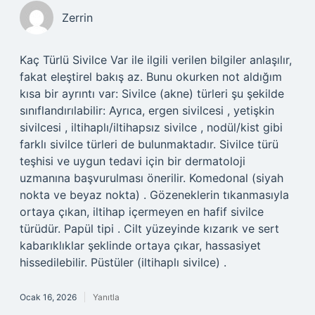
Zerrin
Kaç Türlü Sivilce Var ile ilgili verilen bilgiler anlaşılır,
fakat eleştirel bakış az. Bunu okurken not aldığım
kısa bir ayrıntı var: Sivilce (akne) türleri şu şekilde
sınıflandırılabilir: Ayrıca, ergen sivilcesi , yetişkin
sivilcesi , iltihaplı/iltihapsız sivilce , nodül/kist gibi
farklı sivilce türleri de bulunmaktadır. Sivilce türü
teşhisi ve uygun tedavi için bir dermatoloji
uzmanına başvurulması önerilir. Komedonal (siyah
nokta ve beyaz nokta) . Gözeneklerin tıkanmasıyla
ortaya çıkan, iltihap içermeyen en hafif sivilce
türüdür. Papül tipi . Cilt yüzeyinde kızarık ve sert
kabarıklıklar şeklinde ortaya çıkar, hassasiyet
hissedilebilir. Püstüler (iltihaplı sivilce) .
Ocak 16, 2026
Yanıtla