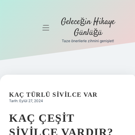
Geleceğin Hikaye
menüyü
Günlüğü
aç
Taze önerilerle zihnini genişlet!
Anasayfa
Gizlilik
Politikası
Yasal Uyarı
KAÇ TÜRLÜ SIVILCE VAR
Hakkımızda
Tarih: Eylül 27, 2024
KAÇ ÇEŞIT
SIVILCE VARDIR?