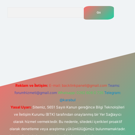
Arama
xbet
tülipbet
Reklam ve İletişim:
E-mail:
backlinkpaneli@gmail.com
Teams:
forumhizmeti@gmail.com
Whatsapp: 0262 606 0 726
Telegram:
@karabul
Yasal Uyarı:
Sitemiz, 5651 Sayılı Kanun gereğince Bilgi Teknolojileri
ve İletişim Kurumu (BTK) tarafından onaylanmış bir Yer Sağlayıcı
olarak hizmet vermektedir. Bu nedenle, sitedeki içerikleri proaktif
olarak denetleme veya araştırma yükümlülüğümüz bulunmamaktadır.