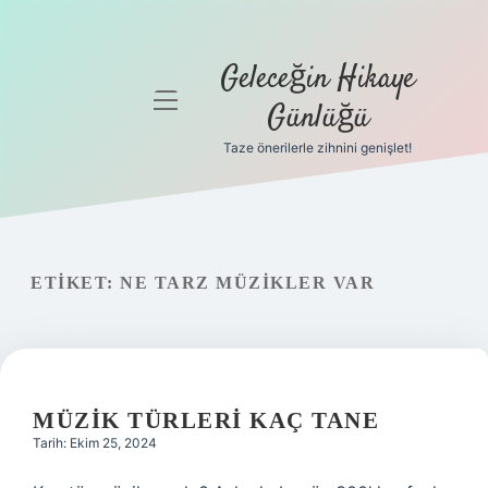
Geleceğin Hikaye
menüyü
Günlüğü
aç
Taze önerilerle zihnini genişlet!
Anasayfa
Gizlilik
Politikası
ETIKET:
NE TARZ MÜZIKLER VAR
Yasal Uyarı
Hakkımızda
MÜZIK TÜRLERI KAÇ TANE
Tarih: Ekim 25, 2024