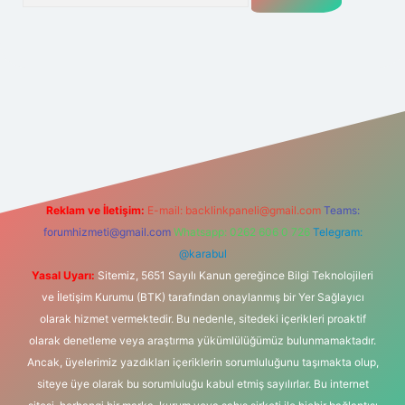
lexbet
tülipbet
Reklam ve İletişim:
E-mail:
backlinkpaneli@gmail.com
Teams:
forumhizmeti@gmail.com
Whatsapp: 0262 606 0 726
Telegram:
@karabul
Yasal Uyarı:
Sitemiz, 5651 Sayılı Kanun gereğince Bilgi Teknolojileri
ve İletişim Kurumu (BTK) tarafından onaylanmış bir Yer Sağlayıcı
olarak hizmet vermektedir. Bu nedenle, sitedeki içerikleri proaktif
olarak denetleme veya araştırma yükümlülüğümüz bulunmamaktadır.
Ancak, üyelerimiz yazdıkları içeriklerin sorumluluğunu taşımakta olup,
siteye üye olarak bu sorumluluğu kabul etmiş sayılırlar. Bu internet