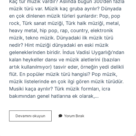
Kaç tür müzik vardır? Aslında bugün 300’den fazla
müzik türü var. Müzik kaç gruba ayrılır? Dünyada
en çok dinlenen müzik türleri şunlardır: Pop, pop
rock, Türk sanat müziği, Türk halk müziği, metal,
heavy metal, hip pop, rap, country, elektronik
müzik, tekno müzik. Dünyadaki ilk müzik türü
nedir? Hint müziği dünyadaki en eski müzik
geleneklerinden biridir. İndus Vadisi Uygarlığı’ndan
kalan heykeller dansı ve müzik aletlerini (bazıları
artık kullanılmıyor) tasvir eder, örneğin yedi delikli
flüt. En popüler müzik türü hangisi? Pop müzik,
müzik listelerinde en çok ilgi gören müzik türüdür.
Musiki kaça ayrılır? Türk müzik formları, icra
bakımından genel hatlarına ek olarak,…
Müzik
Devamını okuyun
Yorum Bırak
Türleri
Kaç
Tane