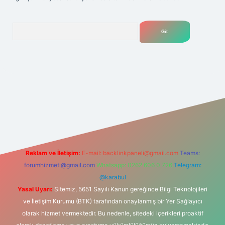
Arama
lexbet
tülipbet
Reklam ve İletişim:
E-mail:
backlinkpaneli@gmail.com
Teams:
forumhizmeti@gmail.com
Whatsapp: 0262 606 0 726
Telegram:
@karabul
Yasal Uyarı:
Sitemiz, 5651 Sayılı Kanun gereğince Bilgi Teknolojileri
ve İletişim Kurumu (BTK) tarafından onaylanmış bir Yer Sağlayıcı
olarak hizmet vermektedir. Bu nedenle, sitedeki içerikleri proaktif