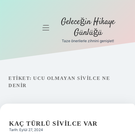
Geleceğin Hikaye
menüyü
Günlüğü
aç
Taze önerilerle zihnini genişlet!
Anasayfa
Gizlilik
Politikası
ETIKET:
UCU OLMAYAN SIVILCE NE
Yasal Uyarı
DENIR
Hakkımızda
KAÇ TÜRLÜ SIVILCE VAR
Tarih: Eylül 27, 2024