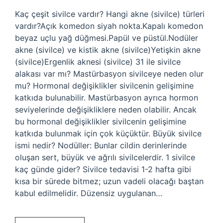
Kaç çeşit sivilce vardır? Hangi akne (sivilce) türleri
vardır?Açık komedon siyah nokta.Kapalı komedon
beyaz uçlu yağ düğmesi.Papül ve püstül.Nodüler
akne (sivilce) ve kistik akne (sivilce)Yetişkin akne
(sivilce)Ergenlik aknesi (sivilce) 31 ile sivilce
alakası var mı? Mastürbasyon sivilceye neden olur
mu? Hormonal değişiklikler sivilcenin gelişimine
katkıda bulunabilir. Mastürbasyon ayrıca hormon
seviyelerinde değişikliklere neden olabilir. Ancak
bu hormonal değişiklikler sivilcenin gelişimine
katkıda bulunmak için çok küçüktür. Büyük sivilce
ismi nedir? Nodüller: Bunlar cildin derinlerinde
oluşan sert, büyük ve ağrılı sivilcelerdir. 1 sivilce
kaç günde gider? Sivilce tedavisi 1-2 hafta gibi
kısa bir sürede bitmez; uzun vadeli olacağı baştan
kabul edilmelidir. Düzensiz uygulanan…