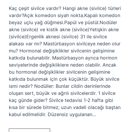
Kaç çeşit sivilce vardır? Hangi akne (sivilce) türleri
vardır?Açık komedon siyah nokta.Kapalı komedon
beyaz uçlu yağ düğmesi.Papül ve püstül.Nodüler
akne (sivilce) ve kistik akne (sivilce)Yetişkin akne
(sivilce)Ergenlik aknesi (sivilce) 31 ile sivilce
alakası var mı? Mastürbasyon sivilceye neden olur
mu? Hormonal değişiklikler sivilcenin gelişimine
katkıda bulunabilir. Mastürbasyon ayrıca hormon
seviyelerinde değişikliklere neden olabilir. Ancak
bu hormonal değişiklikler sivilcenin gelişimine
katkıda bulunmak için çok küçüktür. Büyük sivilce
ismi nedir? Nodüller: Bunlar cildin derinlerinde
oluşan sert, büyük ve ağrılı sivilcelerdir. 1 sivilce
kaç günde gider? Sivilce tedavisi 1-2 hafta gibi
kısa bir sürede bitmez; uzun vadeli olacağı baştan
kabul edilmelidir. Düzensiz uygulanan…