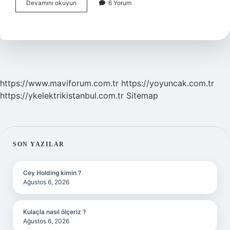
Kaç
Devamını okuyun
6 Yorum
Türlü
Sivilce
Var
https://www.maviforum.com.tr
https://yoyuncak.com.tr
https://ykelektrikistanbul.com.tr
Sitemap
SIDEBAR
SON YAZILAR
Cey Holding kimin ?
Ağustos 6, 2026
Kulaçla nasıl ölçeriz ?
Ağustos 6, 2026