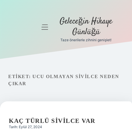
Geleceğin Hikaye
menüyü
Günlüğü
aç
Taze önerilerle zihnini genişlet!
Anasayfa
Gizlilik
Politikası
ETIKET:
UCU OLMAYAN SIVILCE NEDEN
Yasal Uyarı
ÇIKAR
Hakkımızda
KAÇ TÜRLÜ SIVILCE VAR
Tarih: Eylül 27, 2024