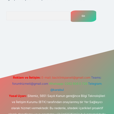
Arama
elexbet
tülipbet
Reklam ve İletişim:
E-mail:
backlinkpaneli@gmail.com
Teams:
forumhizmeti@gmail.com
Whatsapp: 0262 606 0 726
Telegram:
@karabul
Yasal Uyarı:
Sitemiz, 5651 Sayılı Kanun gereğince Bilgi Teknolojileri
ve İletişim Kurumu (BTK) tarafından onaylanmış bir Yer Sağlayıcı
olarak hizmet vermektedir. Bu nedenle, sitedeki içerikleri proaktif