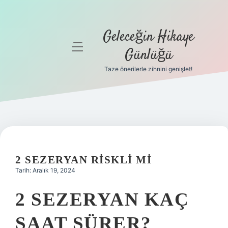
Geleceğin Hikaye
menüyü
Günlüğü
aç
Taze önerilerle zihnini genişlet!
Anasayfa
Gizlilik
Politikası
Yasal Uyarı
2 SEZERYAN RISKLI MI
Hakkımızda
Tarih: Aralık 19, 2024
2 SEZERYAN KAÇ
SAAT SÜRER?