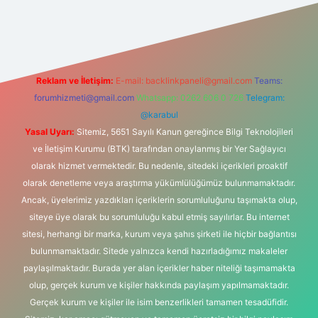
pbet
Reklam ve İletişim:
E-mail:
backlinkpaneli@gmail.com
Teams:
forumhizmeti@gmail.com
Whatsapp: 0262 606 0 726
Telegram:
@karabul
Yasal Uyarı:
Sitemiz, 5651 Sayılı Kanun gereğince Bilgi Teknolojileri
ve İletişim Kurumu (BTK) tarafından onaylanmış bir Yer Sağlayıcı
olarak hizmet vermektedir. Bu nedenle, sitedeki içerikleri proaktif
olarak denetleme veya araştırma yükümlülüğümüz bulunmamaktadır.
Ancak, üyelerimiz yazdıkları içeriklerin sorumluluğunu taşımakta olup,
siteye üye olarak bu sorumluluğu kabul etmiş sayılırlar. Bu internet
sitesi, herhangi bir marka, kurum veya şahıs şirketi ile hiçbir bağlantısı
bulunmamaktadır. Sitede yalnızca kendi hazırladığımız makaleler
paylaşılmaktadır. Burada yer alan içerikler haber niteliği taşımamakta
olup, gerçek kurum ve kişiler hakkında paylaşım yapılmamaktadır.
Gerçek kurum ve kişiler ile isim benzerlikleri tamamen tesadüfidir.