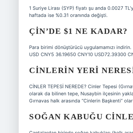
1 Suriye Lirası (SYP) fiyatı şu anda 0.0027 TL’y
haftada ise %0.31 oranında değişti.
ÇIN’DE $1 NE KADAR?
Para birimi dönüştürücü uygulamamızı indirin
USD CNY5 36.19650 CNY10 USD72.39300 CN
CINLERIN YERI NERES
CİNLER TEPESİ NEREDE? Cinler Tepesi (Gırnav
olarak da bilinen tepe, Nusaybin ilçesinin yak
Gırnavas halk arasında “Cinlerin Başkenti” olar
SOĞAN KABUĞU CINLE
Çantalardan birinde soğan kabukları (halk ara