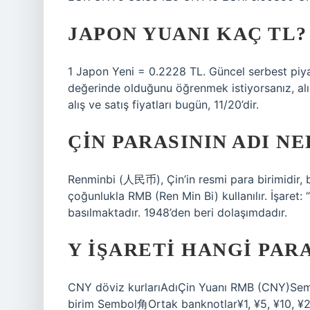
JAPON YUANI KAÇ TL?
1 Japon Yeni = 0.2228 TL. Güncel serbest piy
değerinde olduğunu öğrenmek istiyorsanız, alış 
alış ve satış fiyatları bugün, 11/20’dir.
ÇIN PARASININ ADI NE
Renminbi (人民币), Çin’in resmi para birimidir,
çoğunlukla RMB (Ren Min Bi) kullanılır. İşaret:
basılmaktadır. 1948’den beri dolaşımdadır.
Y IŞARETI HANGI PARA
CNY döviz kurlarıAdıÇin Yuanı RMB (CNY)Semb
birim Sembol角Ortak banknotlar¥1, ¥5, ¥10, ¥2