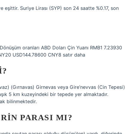
e eşittir. Suriye Lirası (SYP) son 24 saatte %0.17, son
. Dönüşüm oranları ABD Doları Çin Yuanı RMB1 7.23930
Y20 USD144.78600 CNY8 satır daha
I?
az) (Gırnavas) Girnevas veya Gire’nevvas (Cin Tepesi)
laşık 5 km kuzeyindeki bir tepede yer almaktadır.
ak bilinmektedir.
RIN PARASI MI?
sında şeytan parası olduğu düşünülen) vardı, diğerinde