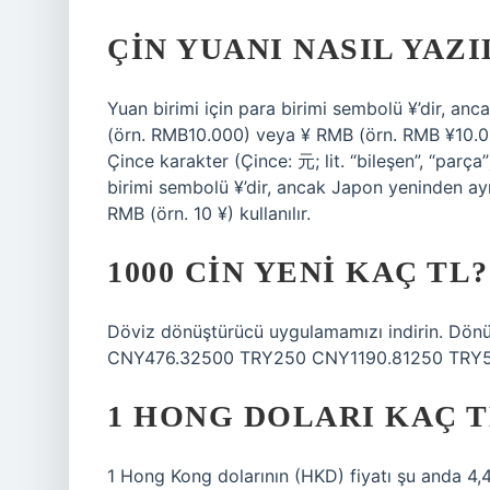
ÇIN YUANI NASIL YAZI
Yuan birimi için para birimi sembolü ¥’dir, an
(örn. RMB10.000) veya ¥ RMB (örn. RMB ¥10.000)
Çince karakter (Çince: 元; lit. “bileşen”, “parça
birimi sembolü ¥’dir, ancak Japon yeninden ay
RMB (örn. 10 ¥) kullanılır.
1000 CIN YENI KAÇ TL?
Döviz dönüştürücü uygulamamızı indirin. Dönü
CNY476.32500 TRY250 CNY1190.81250 TRY
1 HONG DOLARI KAÇ T
1 Hong Kong dolarının (HKD) fiyatı şu anda 4,4