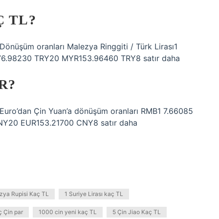
Ç TL?
Dönüşüm oranları Malezya Ringgiti / Türk Lirası1
6.98230 TRY20 MYR153.96460 TRY8 satır daha
R?
. Euro’dan Çin Yuan’a dönüşüm oranları RMB1 7.66085
Y20 EUR153.21700 CNY8 satır daha
zya Rupisi Kaç TL
1 Suriye Lirası kaç TL
 Çin par
1000 cin yeni kaç TL
5 Çin Jiao Kaç TL