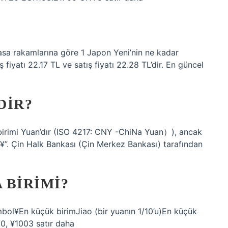
asa rakamlarına göre 1 Japon Yeni’nin ne kadar
fiyatı 22.17 TL ve satış fiyatı 22.28 TL’dir. En güncel
DIR?
 birimi Yuan’dır (ISO 4217: CNY -ChiNa Yuan）), ancak
 “¥”. Çin Halk Bankası (Çin Merkez Bankası) tarafından
 BIRIMI?
ol¥En küçük birimJiao (bir yuanın 1/10’u)En küçük
0, ¥1003 satır daha