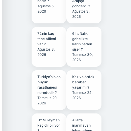
nedir ?
Arapça
Ağustos 5,
gönderdi ?
2026
Ağustos 3,
2026
72’nin kaç
6 haftalık
tane böleni
gebelikte
var ?
karın neden
Ağustos 3,
şişer ?
2026
Temmuz 30,
2026
Türkiye’nin en
Kaz ve ördek
büyük
beraber
rasathanesi
yaşar mı ?
nerededir ?
Temmuz 24,
Temmuz 29,
2026
2026
Hz Süleyman
Allah’a
kaç dil biliyor
inanmayan
?
inkar edene