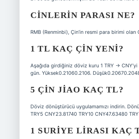
CINLERIN PARASI NE?
RMB (Renminbi), Çin’in resmi para birimi olan 
1 TL KAÇ ÇIN YENI?
Aşağıda girdiğiniz döviz kuru 1 TRY → CNY’yi a
gün. Yüksek0.21060.2106. Düşük0.20670.204
5 ÇIN JIAO KAÇ TL?
Döviz dönüştürücü uygulamamızı indirin. Dönü
TRY5 CNY23.81740 TRY10 CNY47.63480 TRY2
1 SURIYE LIRASI KAÇ 