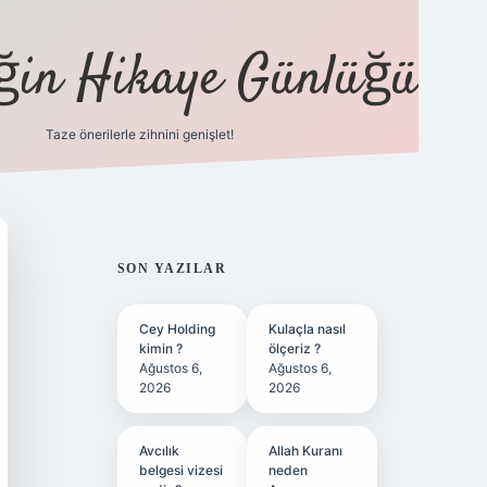
eğin Hikaye Günlüğü
Taze önerilerle zihnini genişlet!
elexbet
tülipbet
SIDEBAR
SON YAZILAR
Cey Holding
Kulaçla nasıl
kimin ?
ölçeriz ?
Ağustos 6,
Ağustos 6,
2026
2026
Avcılık
Allah Kuranı
belgesi vizesi
neden