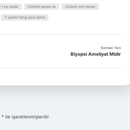
 1 ne kadar
Cinlerin parası ne
Cinlerin yeri neresi
Y işareti hangi para birimi
Sonraki Yazı
Biyopsi Ameliyat Midir
r
*
ile işaretlenmişlerdir