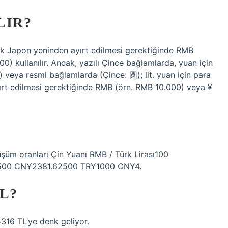
LIR?
cak Japon yeninden ayırt edilmesi gerektiğinde RMB
 kullanılır. Ancak, yazılı Çince bağlamlarda, yuan için
”) veya resmi bağlamlarda (Çince: 圆); lit. yuan için para
ırt edilmesi gerektiğinde RMB (örn. RMB 10.000) veya ¥
şüm oranları Çin Yuanı RMB / Türk Lirası100
500 CNY2381.62500 TRY1000 CNY4.
L?
316 TL’ye denk geliyor.