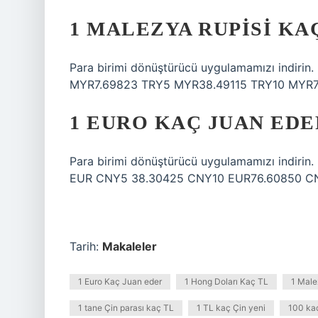
1 MALEZYA RUPISI KA
Para birimi dönüştürücü uygulamamızı indirin. 
MYR7.69823 TRY5 MYR38.49115 TRY10 MYR7
1 EURO KAÇ JUAN EDE
Para birimi dönüştürücü uygulamamızı indirin
EUR CNY5 38.30425 CNY10 EUR76.60850 CN
Tarih:
Makaleler
1 Euro Kaç Juan eder
1 Hong Doları Kaç TL
1 Male
1 tane Çin parası kaç TL
1 TL kaç Çin yeni
100 kaç