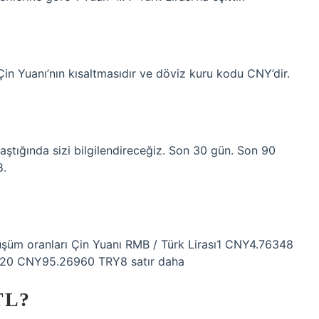
Çin Yuanı’nın kısaltmasıdır ve döviz kuru kodu CNY’dir.
ştığında sizi bilgilendireceğiz. Son 30 gün. Son 90
8.
şüm oranları Çin Yuanı RMB / Türk Lirası1 CNY4.76348
0 CNY95.26960 TRY8 satır daha
TL?