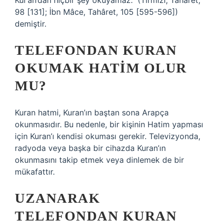
Kur’an’dan hiçbir şey okuyamaz.” (Tirmizi, Tahâret,
98 [131]; İbn Mâce, Tahâret, 105 [595-596])
demiştir.
TELEFONDAN KURAN
OKUMAK HATIM OLUR
MU?
Kuran hatmi, Kuran’ın baştan sona Arapça
okunmasıdır. Bu nedenle, bir kişinin Hatim yapması
için Kuran’ı kendisi okuması gerekir. Televizyonda,
radyoda veya başka bir cihazda Kuran’ın
okunmasını takip etmek veya dinlemek de bir
mükafattır.
UZANARAK
TELEFONDAN KURAN