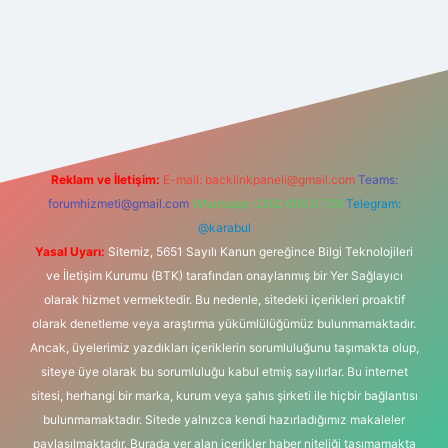
lexbet
tülipbet
Reklam ve İletişim:
E-mail:
backlinkpaneli@gmail.com
Teams:
forumhizmeti@gmail.com
Whatsapp: 0262 606 0 726
Telegram:
@karabul
Yasal Uyarı:
Sitemiz, 5651 Sayılı Kanun gereğince Bilgi Teknolojileri
ve İletişim Kurumu (BTK) tarafından onaylanmış bir Yer Sağlayıcı
olarak hizmet vermektedir. Bu nedenle, sitedeki içerikleri proaktif
olarak denetleme veya araştırma yükümlülüğümüz bulunmamaktadır.
Ancak, üyelerimiz yazdıkları içeriklerin sorumluluğunu taşımakta olup,
siteye üye olarak bu sorumluluğu kabul etmiş sayılırlar. Bu internet
sitesi, herhangi bir marka, kurum veya şahıs şirketi ile hiçbir bağlantısı
bulunmamaktadır. Sitede yalnızca kendi hazırladığımız makaleler
paylaşılmaktadır. Burada yer alan içerikler haber niteliği taşımamakta