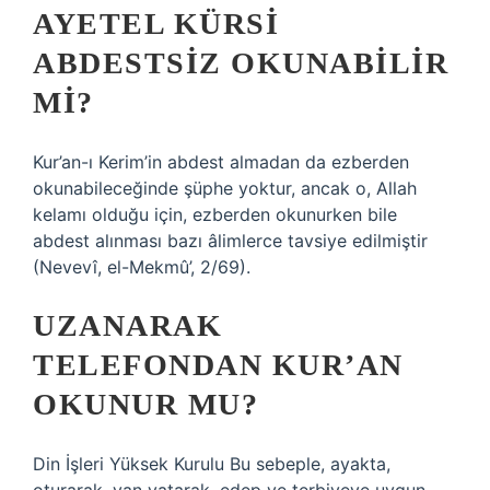
AYETEL KÜRSI
ABDESTSIZ OKUNABILIR
MI?
Kur’an-ı Kerim’in abdest almadan da ezberden
okunabileceğinde şüphe yoktur, ancak o, Allah
kelamı olduğu için, ezberden okunurken bile
abdest alınması bazı âlimlerce tavsiye edilmiştir
(Nevevî, el-Mekmû’, 2/69).
UZANARAK
TELEFONDAN KUR’AN
OKUNUR MU?
Din İşleri Yüksek Kurulu Bu sebeple, ayakta,