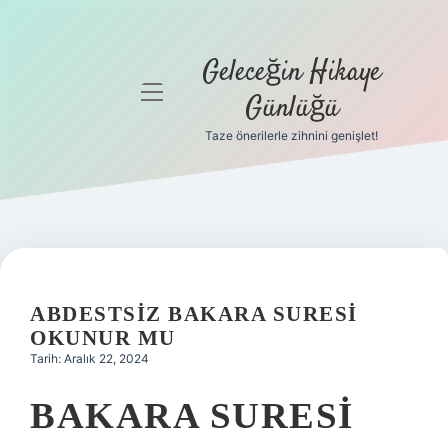
Geleceğin Hikaye
menüyü
Günlüğü
aç
Taze önerilerle zihnini genişlet!
Anasayfa
Gizlilik
Politikası
Yasal Uyarı
ABDESTSIZ BAKARA SURESI
Hakkımızda
OKUNUR MU
Tarih: Aralık 22, 2024
BAKARA SURESI