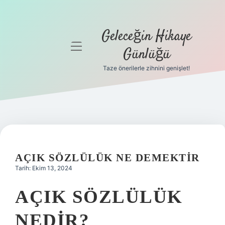
Geleceğin Hikaye
menüyü
Günlüğü
aç
Taze önerilerle zihnini genişlet!
Anasayfa
Gizlilik
Politikası
Yasal Uyarı
AÇIK SÖZLÜLÜK NE DEMEKTIR
Hakkımızda
Tarih: Ekim 13, 2024
AÇIK SÖZLÜLÜK
NEDIR?