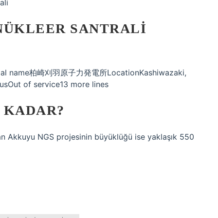
ali
NÜKLEER SANTRALI
Official name柏崎刈羽原子力発電所LocationKashiwazaki,
sOut of service13 more lines
 KADAR?
olan Akkuyu NGS projesinin büyüklüğü ise yaklaşık 550