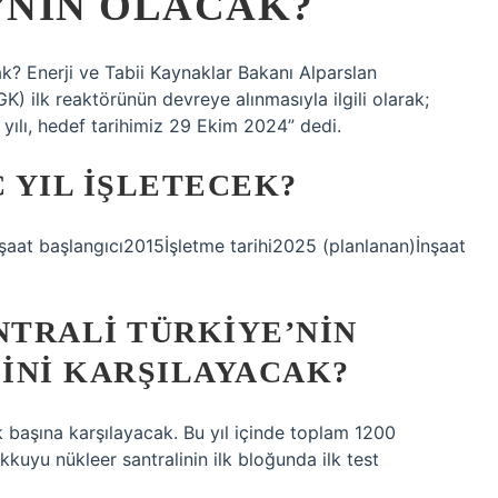
’NIN OLACAK?
? Enerji ve Tabii Kaynaklar Bakanı Alparslan
) ilk reaktörünün devreye alınmasıyla ilgili olarak;
 yılı, hedef tarihimiz 29 Ekim 2024” dedi.
 YIL IŞLETECEK?
aat başlangıcı2015İşletme tarihi2025 (planlanan)İnşaat
TRALI TÜRKIYE’NIN
INI KARŞILAYACAK?
ek başına karşılayacak. Bu yıl içinde toplam 1200
yu nükleer santralinin ilk bloğunda ilk test