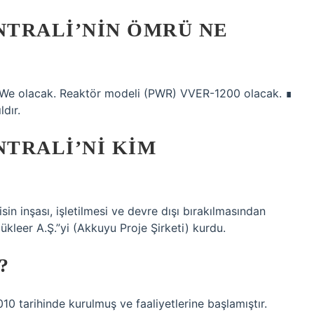
TRALI’NIN ÖMRÜ NE
 MWe olacak. Reaktör modeli (PWR) VVER-1200 olacak. ∎
dır.
TRALI’NI KIM
sin inşası, işletilmesi ve devre dışı bırakılmasından
leer A.Ş.”yi (Akkuyu Proje Şirketi) kurdu.
?
010 tarihinde kurulmuş ve faaliyetlerine başlamıştır.