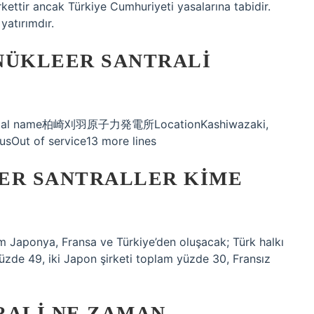
kettir ancak Türkiye Cumhuriyeti yasalarına tabidir.
atırımdır.
NÜKLEER SANTRALI
Official name柏崎刈羽原子力発電所LocationKashiwazaki,
sOut of service13 more lines
ER SANTRALLER KIME
m Japonya, Fransa ve Türkiye’den oluşacak; Türk halkı
üzde 49, iki Japon şirketi toplam yüzde 30, Fransız
RALI NE ZAMAN