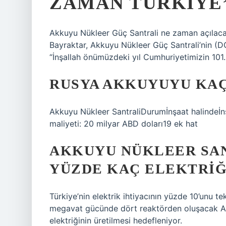
ZAMAN TÜRKIYE
Akkuyu Nükleer Güç Santrali ne zaman açılacak
Bayraktar, Akkuyu Nükleer Güç Santrali’nin (DGK
“İnşallah önümüzdeki yıl Cumhuriyetimizin 101.
RUSYA AKKUYUYU KAÇ
Akkuyu Nükleer SantraliDurumİnşaat halindeİnş
maliyeti: 20 milyar ABD doları19 ek hat
AKKUYU NÜKLEER SAN
YÜZDE KAÇ ELEKTRIĞ
Türkiye’nin elektrik ihtiyacının yüzde 10’unu t
megavat gücünde dört reaktörden oluşacak Akku
elektriğinin üretilmesi hedefleniyor.