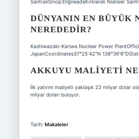
SantraliSinop3)İğneadaKırklareli Nükleer Santr
DÜNYANIN EN BÜYÜK 
NEREDEDIR?
Kashiwazaki-Kariwa Nuclear Power Plant
JapanCoordinates37°25′42″N 138°36′6″DStatu
AKKUYU MALIYETI NE
İlk yatırım maliyeti yaklaşık 22 milyar dolar 
milyar doları buluyor.
Tarih:
Makaleler