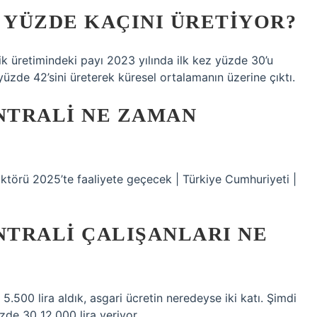
 YÜZDE KAÇINI ÜRETIYOR?
rik üretimindeki payı 2023 yılında ilk kez yüzde 30’u
üzde 42’sini üreterek küresel ortalamanın üzerine çıktı.
NTRALI NE ZAMAN
eaktörü 2025’te faaliyete geçecek | Türkiye Cumhuriyeti |
TRALI ÇALIŞANLARI NE
5.500 lira aldık, asgari ücretin neredeyse iki katı. Şimdi
de 30 12.000 lira veriyor.