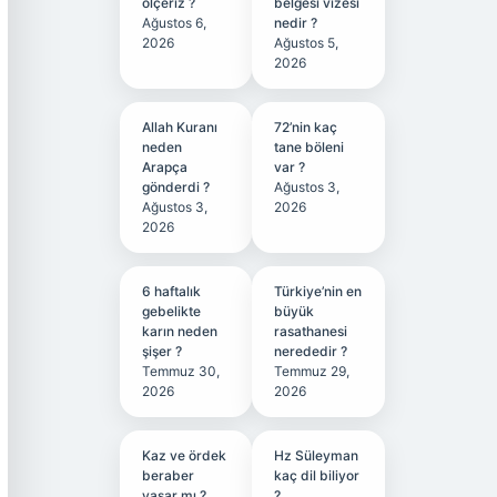
ölçeriz ?
belgesi vizesi
Ağustos 6,
nedir ?
2026
Ağustos 5,
2026
Allah Kuranı
72’nin kaç
neden
tane böleni
Arapça
var ?
gönderdi ?
Ağustos 3,
Ağustos 3,
2026
2026
6 haftalık
Türkiye’nin en
gebelikte
büyük
karın neden
rasathanesi
şişer ?
nerededir ?
Temmuz 30,
Temmuz 29,
2026
2026
Kaz ve ördek
Hz Süleyman
beraber
kaç dil biliyor
yaşar mı ?
?