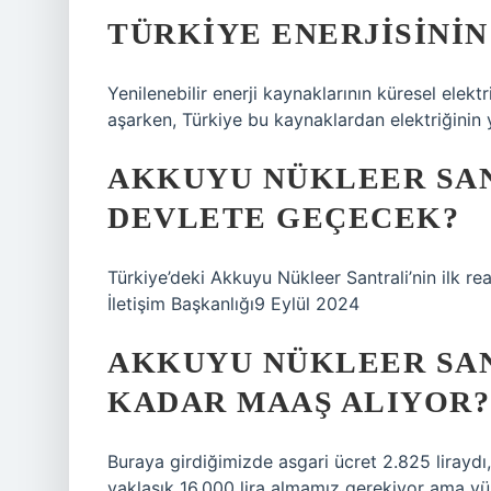
TÜRKIYE ENERJISININ
Yenilenebilir enerji kaynaklarının küresel elekt
aşarken, Türkiye bu kaynaklardan elektriğinin y
AKKUYU NÜKLEER SA
DEVLETE GEÇECEK?
Türkiye’deki Akkuyu Nükleer Santrali’nin ilk r
İletişim Başkanlığı9 Eylül 2024
AKKUYU NÜKLEER SAN
KADAR MAAŞ ALIYOR?
Buraya girdiğimizde asgari ücret 2.825 liraydı, 
yaklaşık 16.000 lira almamız gerekiyor ama yüz