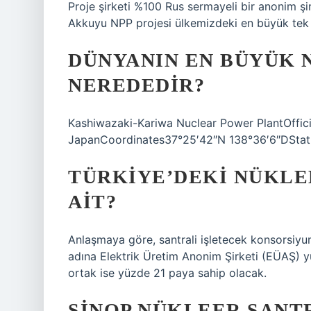
Proje şirketi %100 Rus sermayeli bir anonim şir
Akkuyu NPP projesi ülkemizdeki en büyük tek y
DÜNYANIN EN BÜYÜK 
NEREDEDIR?
Kashiwazaki-Kariwa Nuclear Power Plant
JapanCoordinates37°25′42″N 138°36′6″DStatu
TÜRKIYE’DEKI NÜKLE
AIT?
Anlaşmaya göre, santrali işletecek konsorsiyu
adına Elektrik Üretim Anonim Şirketi (EÜAŞ) y
ortak ise yüzde 21 paya sahip olacak.
SINOP NÜKLEER SANT