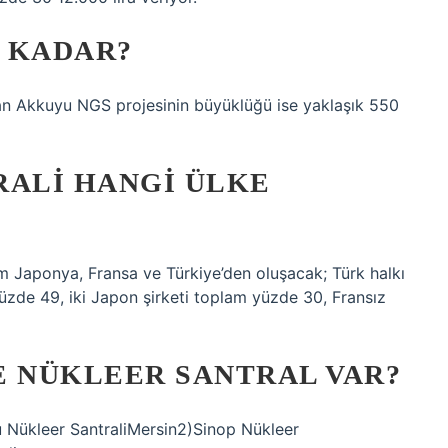
 KADAR?
olan Akkuyu NGS projesinin büyüklüğü ise yaklaşık 550
RALI HANGI ÜLKE
m Japonya, Fransa ve Türkiye’den oluşacak; Türk halkı
üzde 49, iki Japon şirketi toplam yüzde 30, Fransız
E NÜKLEER SANTRAL VAR?
u Nükleer SantraliMersin2)Sinop Nükleer