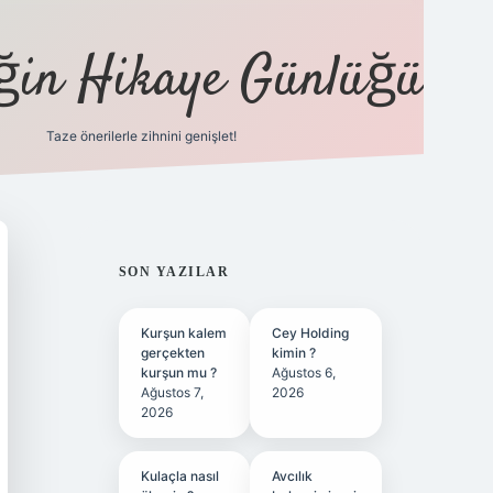
eğin Hikaye Günlüğü
Taze önerilerle zihnini genişlet!
elexbet
tülipb
SIDEBAR
SON YAZILAR
Kurşun kalem
Cey Holding
gerçekten
kimin ?
kurşun mu ?
Ağustos 6,
Ağustos 7,
2026
2026
Kulaçla nasıl
Avcılık