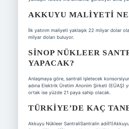
AKKUYU MALIYETI NE
İlk yatırım maliyeti yaklaşık 22 milyar dolar 
milyar doları buluyor.
SINOP NÜKLEER SANT
YAPACAK?
Anlaşmaya göre, santrali işletecek konsorsiyu
adına Elektrik Üretim Anonim Şirketi (EÜAŞ) y
ortak ise yüzde 21 paya sahip olacak.
TÜRKIYE’DE KAÇ TAN
Akkuyu Nükleer SantraliSantralin adıİl1)Akkuy