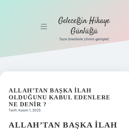
Geleceğin Hikaye
menüyü
Günlüğü
aç
Taze önerilerle zihnini genişlet!
Anasayfa
Gizlilik
Politikası
Yasal Uyarı
ALLAH’TAN BAŞKA ILAH
Hakkımızda
OLDUĞUNU KABUL EDENLERE
NE DENIR ?
Tarih: Kasım 1, 2025
ALLAH’TAN BAŞKA İLAH