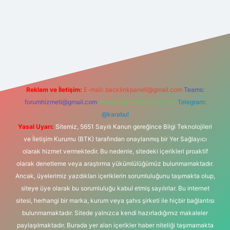
ipbet
Reklam ve İletişim:
E-mail:
backlinkpaneli@gmail.com
Teams:
forumhizmeti@gmail.com
Whatsapp: 0262 606 0 726
Telegram:
@karabul
Yasal Uyarı:
Sitemiz, 5651 Sayılı Kanun gereğince Bilgi Teknolojileri
ve İletişim Kurumu (BTK) tarafından onaylanmış bir Yer Sağlayıcı
olarak hizmet vermektedir. Bu nedenle, sitedeki içerikleri proaktif
olarak denetleme veya araştırma yükümlülüğümüz bulunmamaktadır.
Ancak, üyelerimiz yazdıkları içeriklerin sorumluluğunu taşımakta olup,
siteye üye olarak bu sorumluluğu kabul etmiş sayılırlar. Bu internet
sitesi, herhangi bir marka, kurum veya şahıs şirketi ile hiçbir bağlantısı
bulunmamaktadır. Sitede yalnızca kendi hazırladığımız makaleler
paylaşılmaktadır. Burada yer alan içerikler haber niteliği taşımamakta