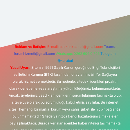
bet
Reklam ve İletişim:
E-mail:
backlinkpaneli@gmail.com
Teams:
forumhizmeti@gmail.com
Whatsapp: 0262 606 0 726
Telegram:
@karabul
Yasal Uyarı:
Sitemiz, 5651 Sayılı Kanun gereğince Bilgi Teknolojileri
ve İletişim Kurumu (BTK) tarafından onaylanmış bir Yer Sağlayıcı
olarak hizmet vermektedir. Bu nedenle, sitedeki içerikleri proaktif
olarak denetleme veya araştırma yükümlülüğümüz bulunmamaktadır.
Ancak, üyelerimiz yazdıkları içeriklerin sorumluluğunu taşımakta olup,
siteye üye olarak bu sorumluluğu kabul etmiş sayılırlar. Bu internet
sitesi, herhangi bir marka, kurum veya şahıs şirketi ile hiçbir bağlantısı
bulunmamaktadır. Sitede yalnızca kendi hazırladığımız makaleler
paylaşılmaktadır. Burada yer alan içerikler haber niteliği taşımamakta