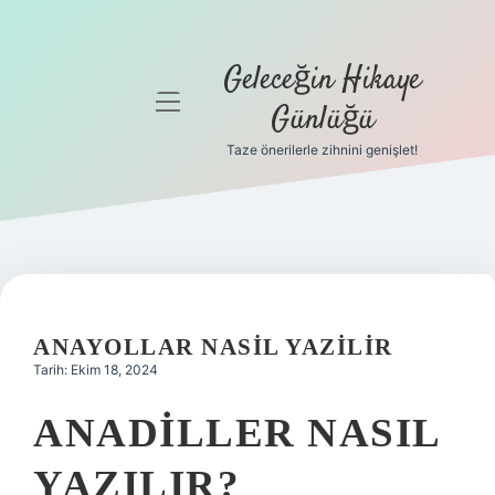
Geleceğin Hikaye
menüyü
Günlüğü
aç
Taze önerilerle zihnini genişlet!
Anasayfa
Gizlilik
Politikası
Yasal Uyarı
ANAYOLLAR NASIL YAZILIR
Hakkımızda
Tarih: Ekim 18, 2024
ANADILLER NASIL
YAZILIR?