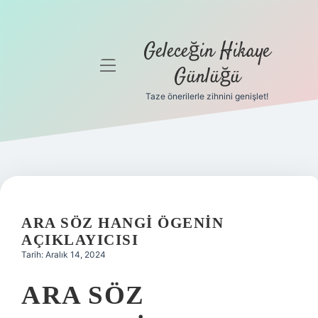
Geleceğin Hikaye
menüyü
Günlüğü
aç
Taze önerilerle zihnini genişlet!
Anasayfa
Gizlilik
Politikası
Yasal Uyarı
ARA SÖZ HANGI ÖGENIN
Hakkımızda
AÇIKLAYICISI
Tarih: Aralık 14, 2024
ARA SÖZ