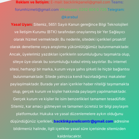
Reklam ve İletişim:
E-mail:
backlinkpaneli@gmail.com
Teams:
forumhizmeti@gmail.com
Whatsapp: 0262 606 0 726
Telegram:
@karabul
Yasal Uyarı:
Sitemiz, 5651 Sayılı Kanun gereğince Bilgi Teknolojileri
ve İletişim Kurumu (BTK) tarafından onaylanmış bir Yer Sağlayıcı
olarak hizmet vermektedir. Bu nedenle, sitedeki içerikleri proaktif
olarak denetleme veya araştırma yükümlülüğümüz bulunmamaktadır.
Ancak, üyelerimiz yazdıkları içeriklerin sorumluluğunu taşımakta olup,
siteye üye olarak bu sorumluluğu kabul etmiş sayılırlar. Bu internet
sitesi, herhangi bir marka, kurum veya şahıs şirketi ile hiçbir bağlantısı
bulunmamaktadır. Sitede yalnızca kendi hazırladığımız makaleler
paylaşılmaktadır. Burada yer alan içerikler haber niteliği taşımamakta
olup, gerçek kurum ve kişiler hakkında paylaşım yapılmamaktadır.
Gerçek kurum ve kişiler ile isim benzerlikleri tamamen tesadüfidir.
Sitemiz, kar amacı gütmeyen ve tamamen ücretsiz bir bilgi paylaşım
platformudur. Hukuka ve yasal düzenlemelere aykırı olduğunu
düşündüğünüz içerikleri,
backlinkpanelicomtr@gmail.com
adresine
bildirmeniz halinde, ilgili içerikler yasal süre içerisinde sitemizden
kaldırılacaktır.