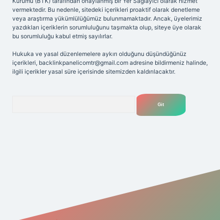
Kurumu (BTK) tarafından onaylanmış bir Yer Sağlayıcı olarak hizmet
vermektedir. Bu nedenle, sitedeki içerikleri proaktif olarak denetleme
veya araştırma yükümlülüğümüz bulunmamaktadır. Ancak, üyelerimiz
yazdıkları içeriklerin sorumluluğunu taşımakta olup, siteye üye olarak
bu sorumluluğu kabul etmiş sayılırlar.
Hukuka ve yasal düzenlemelere aykırı olduğunu düşündüğünüz
içerikleri,
backlinkpanelicomtr@gmail.com
adresine bildirmeniz halinde,
ilgili içerikler yasal süre içerisinde sitemizden kaldırılacaktır.
Arama
ipbet