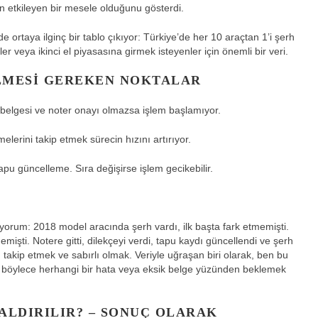
 etkileyen bir mesele olduğunu gösterdi.
e ortaya ilginç bir tablo çıkıyor: Türkiye’de her 10 araçtan 1’i şerh
r veya ikinci el piyasasına girmek isteyenler için önemli bir veri.
LMESI GEREKEN NOKTALAR
 belgesi ve noter onayı olmazsa işlem başlamıyor.
elerini takip etmek sürecin hızını artırıyor.
u güncelleme. Sıra değişirse işlem gecikebilir.
yorum: 2018 model aracında şerh vardı, ilk başta fark etmemişti.
ti. Notere gitti, dilekçeyi verdi, tapu kaydı güncellendi ve şerh
m takip etmek ve sabırlı olmak. Veriyle uğraşan biri olarak, ben bu
m; böylece herhangi bir hata veya eksik belge yüzünden beklemek
ALDIRILIR? – SONUÇ OLARAK