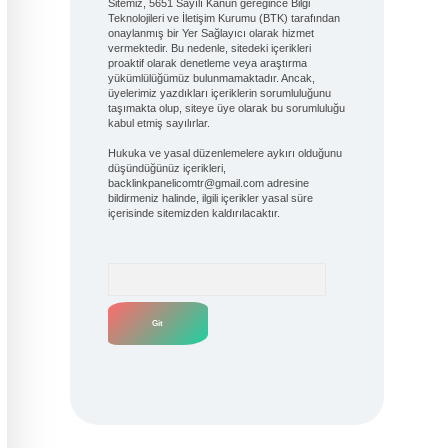
Sitemiz, 5651 Sayılı Kanun gereğince Bilgi
Teknolojileri ve İletişim Kurumu (BTK) tarafından
onaylanmış bir Yer Sağlayıcı olarak hizmet
vermektedir. Bu nedenle, sitedeki içerikleri
proaktif olarak denetleme veya araştırma
yükümlülüğümüz bulunmamaktadır. Ancak,
üyelerimiz yazdıkları içeriklerin sorumluluğunu
taşımakta olup, siteye üye olarak bu sorumluluğu
kabul etmiş sayılırlar.
Hukuka ve yasal düzenlemelere aykırı olduğunu
düşündüğünüz içerikleri,
backlinkpanelicomtr@gmail.com
adresine
bildirmeniz halinde, ilgili içerikler yasal süre
içerisinde sitemizden kaldırılacaktır.
Arama