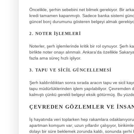
Öncelikle, şerhin sebebini net bilmek gerekiyor. Bir ar
kredi tamamen kapanmıştı. Sadece banka sistemi günce
güncel borç durumunu gösteren belgeyi almak gerekiyo
2. NOTER İŞLEMLERI
Noterler, şerh işlemlerinde kritik bir rol oynuyor. Şerh 
birlikte noter onayı alınmalı. Ankara’da özellikle Sakar
fazla ama süreç hızlı işliyor.
3. TAPU VE SICIL GÜNCELLEMESI
Şerh kaldırıldıktan sonra sırada aracın tapu ve sicil ka
tapu müdürlüklerinden işlem yapılabiliyor. Çevremden d
kalmıştı çünkü gerekli belgeyi eksik götürmüş. Bu yüzde
ÇEVREDEN GÖZLEMLER VE İNSA
İş hayatında veri toplarken hep rakamlara odaklanıyorum
apartman komşum var; uzun yıllardır çalışıyor, birikim
dolayı bir süre beklemek zorunda kaldı, sonunda şerhi ka