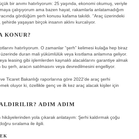
küçük bir anımı hatırlıyorum: 25 yaşında, ekonomi okumuş, veriyle
ağlamaya çalışıyorum ama bazen hayat, rakamlarla anlatamadığım
n aracında gördüğüm şerh konusu kafama takıldı. “Araç üzerindeki
, şehirde yaşayan birçok insanın aklını kurcalıyor.
A KONUR?
larını hatırlıyorum. O zamanlar “şerh” kelimesi kulağa hep biraz
ın üzerinde duran mali yükümlülük veya kısıtlama anlamına geliyor.
veya leasing gibi işlemlerden kaynaklı alacaklarını garantiye almak
n bu şerh, aracın satılmasını veya devredilmesini engelliyor.
 ve Ticaret Bakanlığı raporlarına göre 2022’de araç şerhi
k oluyor ki, özellikle genç ve ilk kez araç alacak kişiler için
ALDIRILIR? ADIM ADIM
ikâyelerinden yola çıkarak anlatayım: Şerhi kaldırmak çoğu
oğru sıralama ile ilgili.
MEK