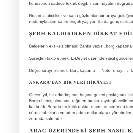
konusunun sadece teknik değil, insan hayatını doğrudan
Resmî istatistikler ve saha gözlemleri bir araya geldiğind
nedeniyle alım-satım engeli yaşıyor. Bu da genç sürücüle
ŞERH KALDIRIRKEN DIKKAT EDI
Belgelerin eksiksiz olması: Banka yazısı, borç kapatma
Süreçleri takip etmek: E-Devlet üzerinden sicil güncellem
Doğru sırayı izlemek: Borç kapama → Noter onayı → Tap
ANKARA’DAN BIR VERI HIKÂYESI
Geçen yıl, bir arkadaşımın başına geleni paylaşmak isti
Borcu bitmiş olmasına rağmen banka kaydı güncellenmemiş
kaldırıldı. Burada en kritik nokta, resmi prosedürleri ta
süreci tablolarla ve adım adım notlar alarak yönetirdi
zorunda kalmadık.
ARAÇ ÜZERINDEKI ŞERH NASIL K