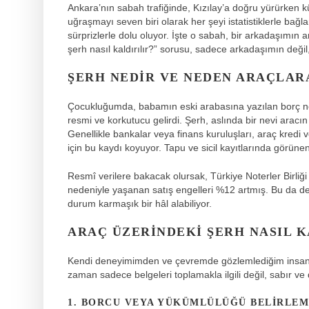
Ankara’nın sabah trafiğinde, Kızılay’a doğru yürürken 
uğraşmayı seven biri olarak her şeyi istatistiklerle b
sürprizlerle dolu oluyor. İşte o sabah, bir arkadaşımı
şerh nasıl kaldırılır?” sorusu, sadece arkadaşımın değil
ŞERH NEDIR VE NEDEN ARAÇLAR
Çocukluğumda, babamın eski arabasına yazılan borç not
resmi ve korkutucu gelirdi. Şerh, aslında bir nevi arac
Genellikle bankalar veya finans kuruluşları, araç kredi 
için bu kaydı koyuyor. Tapu ve sicil kayıtlarında görüne
Resmî verilere bakacak olursak, Türkiye Noterler Birliği
nedeniyle yaşanan satış engelleri %12 artmış. Bu da deme
durum karmaşık bir hâl alabiliyor.
ARAÇ ÜZERINDEKI ŞERH NASIL K
Kendi deneyimimden ve çevremde gözlemlediğim insan h
zaman sadece belgeleri toplamakla ilgili değil, sabır ve d
1. BORCU VEYA YÜKÜMLÜLÜĞÜ BELIRLE