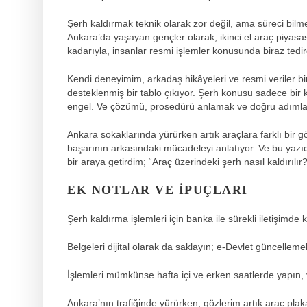
Şerh kaldırmak teknik olarak zor değil, ama süreci bilme
Ankara’da yaşayan gençler olarak, ikinci el araç piyasas
kadarıyla, insanlar resmi işlemler konusunda biraz tedir
Kendi deneyimim, arkadaş hikâyeleri ve resmi veriler bi
desteklenmiş bir tablo çıkıyor. Şerh konusu sadece bir 
engel. Ve çözümü, prosedürü anlamak ve doğru adımlar
Ankara sokaklarında yürürken artık araçlara farklı bir g
başarının arkasındaki mücadeleyi anlatıyor. Ve bu yazıd
bir araya getirdim; “Araç üzerindeki şerh nasıl kaldırılı
EK NOTLAR VE İPUÇLARI
Şerh kaldırma işlemleri için banka ile sürekli iletişimde k
Belgeleri dijital olarak da saklayın; e-Devlet güncellemeler
İşlemleri mümkünse hafta içi ve erken saatlerde yapın
Ankara’nın trafiğinde yürürken, gözlerim artık araç plaka