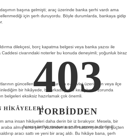
kadaşımın başına gelmişti; araç üzerinde banka şerhi vardı ama
llenmediği için şerh duruyordu. Böyle durumlarda, bankaya gidip
r.
kaldırma dilekçesi, borç kapatma belgesi veya banka yazısı ile
ya Caddesi civarındaki noterler bu konuda deneyimli; yoğunluk biraz
403
yıtlarının güncellenmesi var. Burada e-Devlet üzerinden veya ilçe
inlediğim bir hikâyede, bir arkadaşım 3 kez gitmek zorunda
n belgeleri eksiksiz hazırlamak çok önemli.
N HIKÂYELERI
FORBIDDEN
 ama insan hikâyeleri daha derin bir iz bırakıyor. Mesela, bir
Access to this resource on the server is denied!
le araba almış ama şerh yüzünden aracını satamıyordu. İşi güçten
ldırıp aracı sattı ve yeni bir araç aldı. Bu hikâye bana, şerh