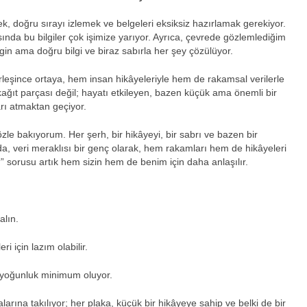
k, doğru sırayı izlemek ve belgeleri eksiksiz hazırlamak gerekiyor.
ında bu bilgiler çok işimize yarıyor. Ayrıca, çevrede gözlemlediğim
gin ama doğru bilgi ve biraz sabırla her şey çözülüyor.
rleşince ortaya, hem insan hikâyeleriyle hem de rakamsal verilerle
kağıt parçası değil; hayatı etkileyen, bazen küçük ama önemli bir
ı atmaktan geçiyor.
özle bakıyorum. Her şerh, bir hikâyeyi, bir sabrı ve bazen bir
a, veri meraklısı bir genç olarak, hem rakamları hem de hikâyeleri
r?” sorusu artık hem sizin hem de benim için daha anlaşılır.
alın.
i için lazım olabilir.
, yoğunluk minimum oluyor.
larına takılıyor; her plaka, küçük bir hikâyeye sahip ve belki de bir