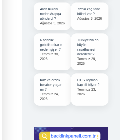
Allah Kuranı
72’nin kaç tane
neden Arapça
böleni var ?
gönderdi ?
Ağustos 3, 2026
Ağustos 3, 2026
6 haftalık
Türkiye’nin en
gebelikte karın
büyük
neden şişer ?
rasathanesi
Temmuz 30,
nerededir ?
2026
Temmuz 29,
2026
Kaz ve ördek
Hz Süleyman
beraber yaşar
kaç dil biliyor ?
mı ?
Temmuz 23,
Temmuz 24,
2026
2026