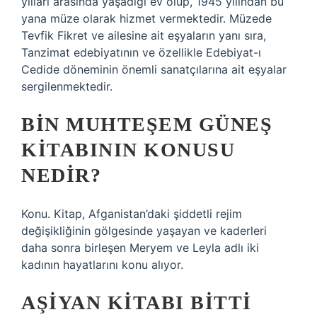
yılları arasında yaşadığı ev olup, 1945 yılından bu
yana müze olarak hizmet vermektedir. Müzede
Tevfik Fikret ve ailesine ait eşyaların yanı sıra,
Tanzimat edebiyatının ve özellikle Edebiyat-ı
Cedide döneminin önemli sanatçılarına ait eşyalar
sergilenmektedir.
BIN MUHTEŞEM GÜNEŞ
KITABININ KONUSU
NEDIR?
Konu. Kitap, Afganistan’daki şiddetli rejim
değişikliğinin gölgesinde yaşayan ve kaderleri
daha sonra birleşen Meryem ve Leyla adlı iki
kadının hayatlarını konu alıyor.
AŞIYAN KITABI BITTI