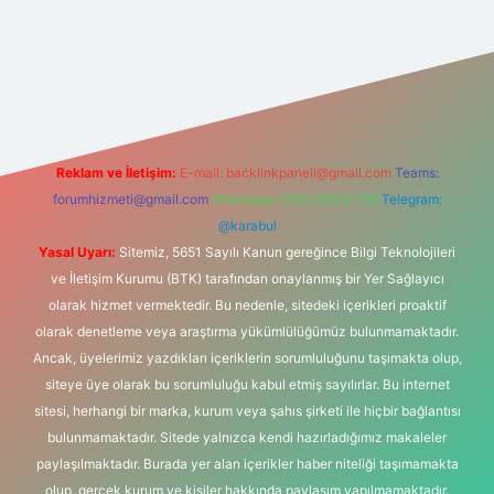
ipbet
Reklam ve İletişim:
E-mail:
backlinkpaneli@gmail.com
Teams:
forumhizmeti@gmail.com
Whatsapp: 0262 606 0 726
Telegram:
@karabul
Yasal Uyarı:
Sitemiz, 5651 Sayılı Kanun gereğince Bilgi Teknolojileri
ve İletişim Kurumu (BTK) tarafından onaylanmış bir Yer Sağlayıcı
olarak hizmet vermektedir. Bu nedenle, sitedeki içerikleri proaktif
olarak denetleme veya araştırma yükümlülüğümüz bulunmamaktadır.
Ancak, üyelerimiz yazdıkları içeriklerin sorumluluğunu taşımakta olup,
siteye üye olarak bu sorumluluğu kabul etmiş sayılırlar. Bu internet
sitesi, herhangi bir marka, kurum veya şahıs şirketi ile hiçbir bağlantısı
bulunmamaktadır. Sitede yalnızca kendi hazırladığımız makaleler
paylaşılmaktadır. Burada yer alan içerikler haber niteliği taşımamakta
olup, gerçek kurum ve kişiler hakkında paylaşım yapılmamaktadır.