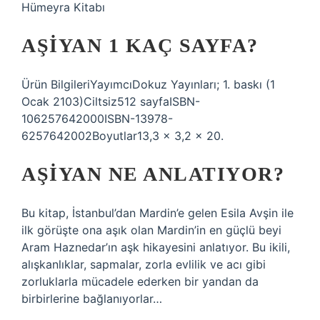
Hümeyra Kitabı
AŞIYAN 1 KAÇ SAYFA?
Ürün BilgileriYayımcı‎Dokuz Yayınları; 1. baskı (1
Ocak 2103)Ciltsiz‎512 sayfaISBN-
10‎6257642000ISBN-13‎978-
6257642002Boyutlar‎13,3 x 3,2 x 20.
AŞIYAN NE ANLATIYOR?
Bu kitap, İstanbul’dan Mardin’e gelen Esila Avşin ile
ilk görüşte ona aşık olan Mardin’in en güçlü beyi
Aram Haznedar’ın aşk hikayesini anlatıyor. Bu ikili,
alışkanlıklar, sapmalar, zorla evlilik ve acı gibi
zorluklarla mücadele ederken bir yandan da
birbirlerine bağlanıyorlar…