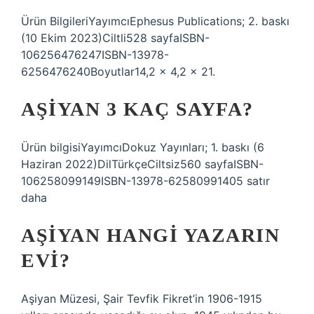
Ürün BilgileriYayımcı‎Ephesus Publications; 2. baskı
(10 Ekim 2023)Ciltli‎528 sayfaISBN-
10‎6256476247ISBN-13‎978-
6256476240Boyutlar‎14,2 x 4,2 x 21.
AŞIYAN 3 KAÇ SAYFA?
Ürün bilgisiYayımcı‎Dokuz Yayınları; 1. baskı (6
Haziran 2022)Dil‎TürkçeCiltsiz‎560 sayfaISBN-
10‎6258099149ISBN-13‎978-62580991405 satır
daha
AŞIYAN HANGI YAZARIN
EVI?
Aşiyan Müzesi, Şair Tevfik Fikret’in 1906-1915