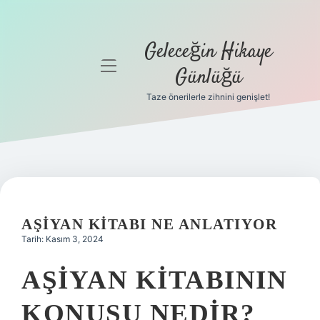
Geleceğin Hikaye
menüyü
Günlüğü
aç
Taze önerilerle zihnini genişlet!
Anasayfa
Gizlilik
Politikası
Yasal Uyarı
AŞIYAN KITABI NE ANLATIYOR
Hakkımızda
Tarih: Kasım 3, 2024
AŞIYAN KITABININ
KONUSU NEDIR?