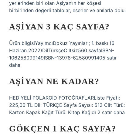
yerlerinden biri olan Aşiyan’ın her köşesi
birbirinden değerli tablolar, eserler ve anılarla dolu.
AŞIYAN 3 KAÇ SAYFA?
Ürün bilgisiYayımcı‎Dokuz Yayınları; 1. baskı (6
Haziran 2022)Dil‎TürkçeCiltsiz‎560 sayfaISBN-
10‎6258099149ISBN-13‎978-62580991405 satır
daha
AŞIYAN NE KADAR?
HEDİYELİ POLAROID FOTOĞRAFLARListe Fiyatı:
225,00 TL Dil: TÜRKÇE Sayfa Sayısı: 512 Cilt Türü:
Karton Kapak Kağıt Türü: Kitap Kağıdı 2 satır daha
GÖKÇEN 1 KAÇ SAYFA?