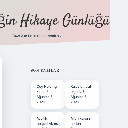
eğin Hikaye Günlüğü
Taze önerilerle zihnini genişlet!
elexbet
tülipbet
SIDEBAR
SON YAZILAR
Cey Holding
Kulaçla nasıl
kimin ?
ölçeriz ?
Ağustos 6,
Ağustos 6,
2026
2026
Avcılık
Allah Kuranı
belgesi vizesi
neden