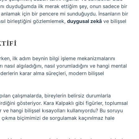
dını duyduğumda ilk merak ettiğim şey, onun sadece bir
ni anlamak için bir pencere mi sunduğuydu. İnsanların bir
sıl birleştiğini gözlemlemek,
duygusal zekâ
ve bilişsel
KTIFI
ırken, ilk adım beynin bilgi işleme mekanizmalarını
arı nasıl algıladığını, nasıl yorumladığını ve hangi mental
 liderlerin karar alma süreçleri, modern bilişsel
apılan çalışmalarda, bireylerin belirsiz durumlarla
ştirdiğini gösteriyor. Kara Kalpaklı gibi figürler, toplumsal
or ve hangi bilişsel kısayolları kullanıyordu? Bu soruyu
a çıkma biçimimizi de sorgulamak kaçınılmaz hale