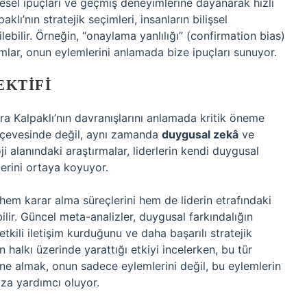
resel ipuçları ve geçmiş deneyimlerine dayanarak hızlı
klı’nın stratejik seçimleri, insanların bilişsel
lebilir. Örneğin, “onaylama yanlılığı” (confirmation bias)
mlar, onun eylemlerini anlamada bize ipuçları sunuyor.
EKTIFI
ara Kalpaklı’nın davranışlarını anlamada kritik öneme
çerçevesinde değil, aynı zamanda
duygusal zekâ
ve
ji alanındaki araştırmalar, liderlerin kendi duygusal
lerini ortaya koyuyor.
hem karar alma süreçlerini hem de liderin etrafındaki
bilir. Güncel meta-analizler, duygusal farkındalığın
tkili iletişim kurduğunu ve daha başarılı stratejik
ın halkı üzerinde yarattığı etkiyi incelerken, bu tür
 almak, onun sadece eylemlerini değil, bu eylemlerin
ıza yardımcı oluyor.