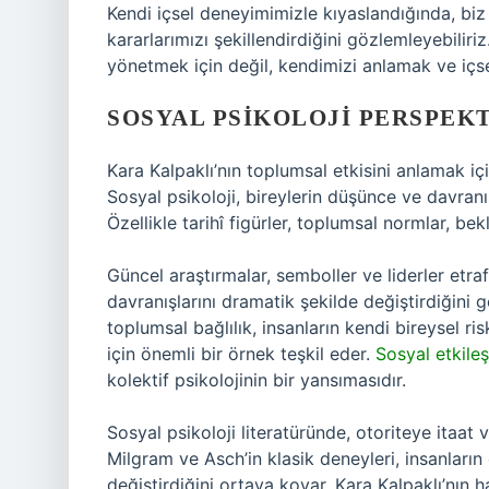
Kendi içsel deneyimimizle kıyaslandığında, bi
kararlarımızı şekillendirdiğini gözlemleyebiliriz
yönetmek için değil, kendimizi anlamak ve içsel
SOSYAL PSIKOLOJI PERSPEKT
Kara Kalpaklı’nın toplumsal etkisini anlamak iç
Sosyal psikoloji, bireylerin düşünce ve davranış
Özellikle tarihî figürler, toplumsal normlar, bekl
Güncel araştırmalar, semboller ve liderler etraf
davranışlarını dramatik şekilde değiştirdiğini g
toplumsal bağlılık, insanların kendi bireysel ri
için önemli bir örnek teşkil eder.
Sosyal etkile
kolektif psikolojinin bir yansımasıdır.
Sosyal psikoloji literatüründe, otoriteye itaat
Milgram ve Asch’in klasik deneyleri, insanların 
değiştirdiğini ortaya koyar. Kara Kalpaklı’nın 