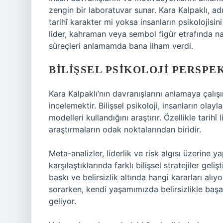
zengin bir laboratuvar sunar. Kara Kalpaklı, a
tarihî karakter mi yoksa insanların psikolojisi
lider, kahraman veya sembol figür etrafında na
süreçleri anlamamda bana ilham verdi.
BILIŞSEL PSIKOLOJI PERSPE
Kara Kalpaklı’nın davranışlarını anlamaya çalış
incelemektir. Bilişsel psikoloji, insanların olayl
modelleri kullandığını araştırır. Özellikle tarihî
araştırmaların odak noktalarından biridir.
Meta-analizler, liderlik ve risk algısı üzerine y
karşılaştıklarında farklı bilişsel stratejiler geli
baskı ve belirsizlik altında hangi kararları alıy
sorarken, kendi yaşamımızda belirsizlikle baş
geliyor.