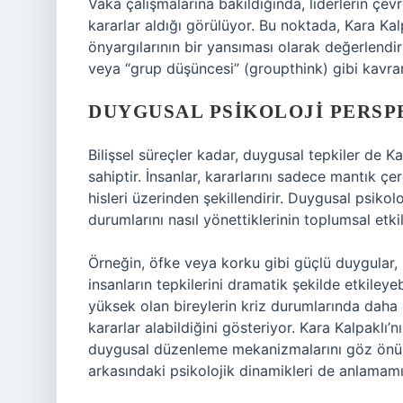
Vaka çalışmalarına bakıldığında, liderlerin çev
kararlar aldığı görülüyor. Bu noktada, Kara Kalpa
önyargılarının bir yansıması olarak değerlendiri
veya “grup düşüncesi” (groupthink) gibi kavra
DUYGUSAL PSIKOLOJI PERSP
Bilişsel süreçler kadar, duygusal tepkiler de K
sahiptir. İnsanlar, kararlarını sadece mantık 
hisleri üzerinden şekillendirir. Duygusal psikolo
durumlarını nasıl yönettiklerinin toplumsal etki
Örneğin, öfke veya korku gibi güçlü duygular, 
insanların tepkilerini dramatik şekilde etkileye
yüksek olan bireylerin kriz durumlarında daha e
kararlar alabildiğini gösteriyor. Kara Kalpaklı’n
duygusal düzenleme mekanizmalarını göz önüne
arkasındaki psikolojik dinamikleri de anlamam