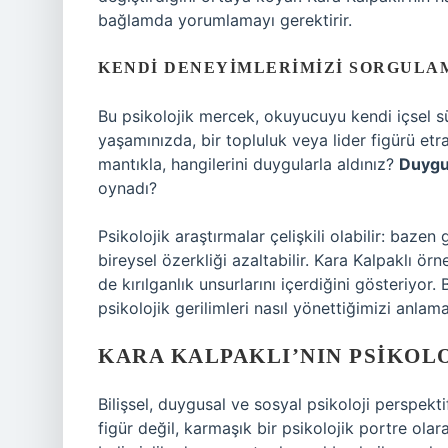
bağlamda yorumlamayı gerektirir.
KENDI DENEYIMLERIMIZI SORGULA
Bu psikolojik mercek, okuyucuyu kendi içsel s
yaşamınızda, bir topluluk veya lider figürü etra
mantıkla, hangilerini duygularla aldınız?
Duygu
oynadı?
Psikolojik araştırmalar çelişkili olabilir: baz
bireysel özerkliği azaltabilir. Kara Kalpaklı ör
de kırılganlık unsurlarını içerdiğini gösteriyo
psikolojik gerilimleri nasıl yönettiğimizi anlama
KARA KALPAKLI’NIN PSIKOL
Bilişsel, duygusal ve sosyal psikoloji perspektif
figür değil, karmaşık bir psikolojik portre olar