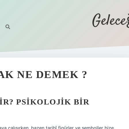
Gelec
AK NE DEMEK ?
R? PSIKOLOJIK BIR
ya çalışırken, bazen tarihî figürler ve semboller bize