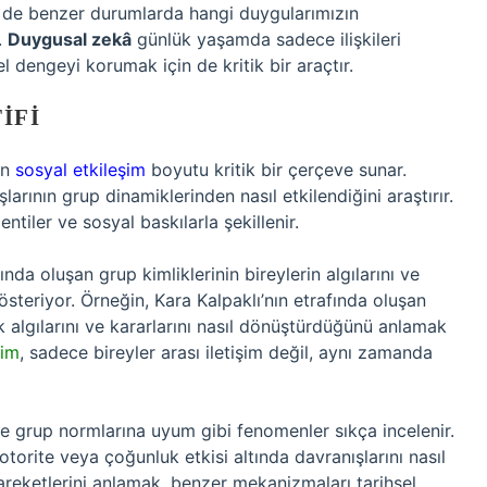
z de benzer durumlarda hangi duygularımızın
.
Duygusal zekâ
günlük yaşamda sadece ilişkileri
 dengeyi korumak için de kritik bir araçtır.
IFI
in
sosyal etkileşim
boyutu kritik bir çerçeve sunar.
larının grup dinamiklerinden nasıl etkilendiğini araştırır.
entiler ve sosyal baskılarla şekillenir.
ında oluşan grup kimliklerinin bireylerin algılarını ve
österiyor. Örneğin, Kara Kalpaklı’nın etrafında oluşan
sk algılarını ve kararlarını nasıl dönüştürdüğünü anlamak
şim
, sadece bireyler arası iletişim değil, aynı zamanda
 ve grup normlarına uyum gibi fenomenler sıkça incelenir.
otorite veya çoğunluk etkisi altında davranışlarını nasıl
hareketlerini anlamak, benzer mekanizmaları tarihsel