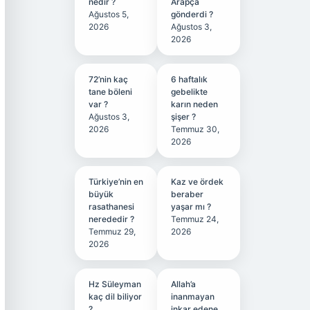
nedir ?
Arapça
Ağustos 5,
gönderdi ?
2026
Ağustos 3,
2026
72’nin kaç
6 haftalık
tane böleni
gebelikte
var ?
karın neden
Ağustos 3,
şişer ?
2026
Temmuz 30,
2026
Türkiye’nin en
Kaz ve ördek
büyük
beraber
rasathanesi
yaşar mı ?
nerededir ?
Temmuz 24,
Temmuz 29,
2026
2026
Hz Süleyman
Allah’a
kaç dil biliyor
inanmayan
?
inkar edene