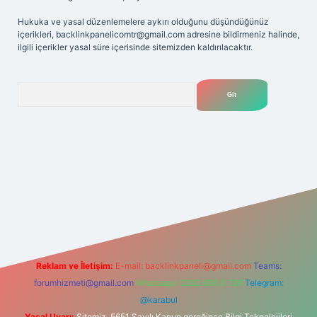
Hukuka ve yasal düzenlemelere aykırı olduğunu düşündüğünüz
içerikleri,
backlinkpanelicomtr@gmail.com
adresine bildirmeniz halinde,
ilgili içerikler yasal süre içerisinde sitemizden kaldırılacaktır.
Arama
bet
tülipbet
Reklam ve İletişim:
E-mail:
backlinkpaneli@gmail.com
Teams:
forumhizmeti@gmail.com
Whatsapp: 0262 606 0 726
Telegram:
@karabul
Yasal Uyarı:
Sitemiz, 5651 Sayılı Kanun gereğince Bilgi Teknolojileri