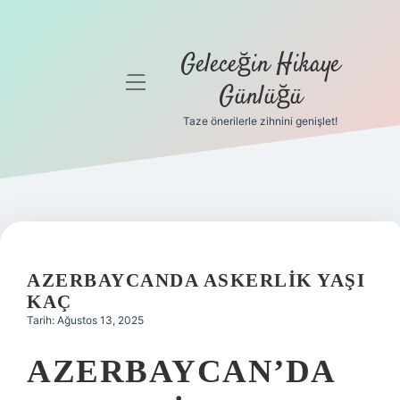
Geleceğin Hikaye
menüyü
Günlüğü
aç
Taze önerilerle zihnini genişlet!
Anasayfa
Gizlilik
Politikası
Yasal Uyarı
AZERBAYCANDA ASKERLIK YAŞI
Hakkımızda
KAÇ
Tarih: Ağustos 13, 2025
AZERBAYCAN’DA