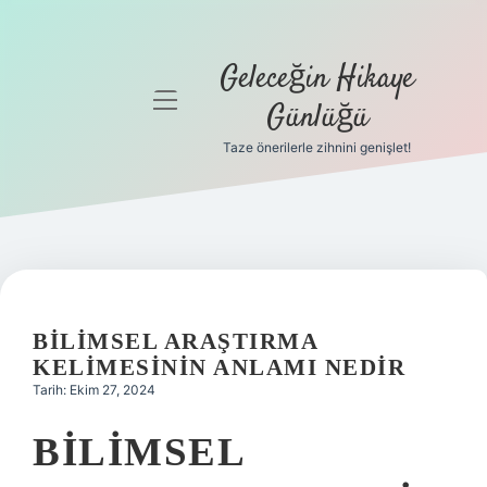
Geleceğin Hikaye
menüyü
Günlüğü
aç
Taze önerilerle zihnini genişlet!
Anasayfa
Gizlilik
Politikası
Yasal Uyarı
BILIMSEL ARAŞTIRMA
Hakkımızda
KELIMESININ ANLAMI NEDIR
Tarih: Ekim 27, 2024
BILIMSEL