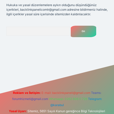
Hukuka ve yasal düzenlemelere aykırı olduğunu düşündüğünüz
içerikleri,
backlinkpanelicomtr@gmail.com
adresine bildirmeniz halinde,
ilgili içerikler yasal süre içerisinde sitemizden kaldırılacaktır.
Arama
t
Reklam ve İletişim:
E-mail:
backlinkpaneli@gmail.com
Teams:
forumhizmeti@gmail.com
Whatsapp: 0262 606 0 726
Telegram:
@karabul
Yasal Uyarı:
Sitemiz, 5651 Sayılı Kanun gereğince Bilgi Teknolojileri