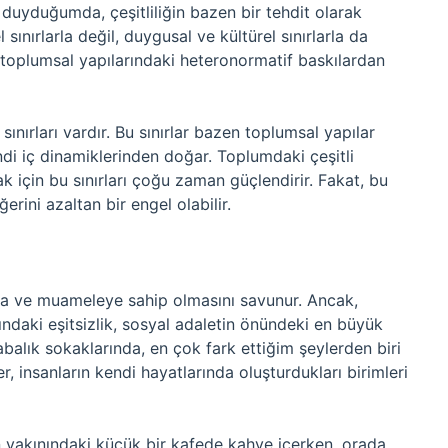
i duyduğumda, çeşitliliğin bazen bir tehdit olarak
l sınırlarla değil, duygusal ve kültürel sınırlarla da
ı, toplumsal yapılarındaki heteronormatif baskılardan
ınırları vardır. Bu sınırlar bazen toplumsal yapılar
ndi iç dinamiklerinden doğar. Toplumdaki çeşitli
ak için bu sınırları çoğu zaman güçlendirir. Fakat, bu
ğerini azaltan bir engel olabilir.
klara ve muameleye sahip olmasını savunur. Ancak,
ındaki eşitsizlik, sosyal adaletin önündeki en büyük
labalık sokaklarında, en çok fark ettiğim şeylerden biri
kler, insanların kendi hayatlarında oluşturdukları birimleri
n yakınındaki küçük bir kafede kahve içerken, orada