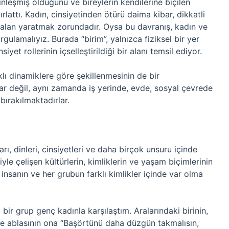
nleşmiş olduğunu ve bireylerin kendilerine biçilen
rlattı. Kadın, cinsiyetinden ötürü daima kibar, dikkatli
k, alan yaratmak zorundadır. Oysa bu davranış, kadın ve
rgulamalıyız. Burada “birim”, yalnızca fiziksel bir yer
et rollerinin içselleştirildiği bir alanı temsil ediyor.
lı dinamiklere göre şekillenmesinin de bir
lar değil, aynı zamanda iş yerinde, evde, sosyal çevrede
bırakılmaktadırlar.
ları, dinleri, cinsiyetleri ve daha birçok unsuru içinde
iyle çelişen kültürlerin, kimliklerin ve yaşam biçimlerinin
 insanın ve her grubun farklı kimlikler içinde var olma
bir grup genç kadınla karşılaştım. Aralarındaki birinin,
ve ablasının ona “Başörtünü daha düzgün takmalısın,