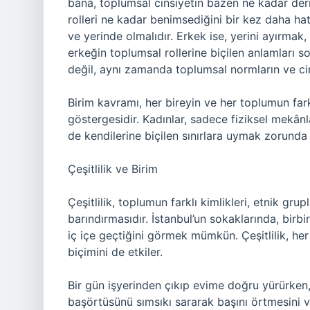
bana, toplumsal cinsiyetin bazen ne kadar deri
rolleri ne kadar benimsediğini bir kez daha hatı
ve yerinde olmalıdır. Erkek ise, yerini ayırma
erkeğin toplumsal rollerine biçilen anlamları so
değil, aynı zamanda toplumsal normların ve cinsiy
Birim kavramı, her bireyin ve her toplumun fark
göstergesidir. Kadınlar, sadece fiziksel mekân
de kendilerine biçilen sınırlara uymak zorunda 
Çeşitlilik ve Birim
Çeşitlilik, toplumun farklı kimlikleri, etnik grup
barındırmasıdır. İstanbul’un sokaklarında, birbir
iç içe geçtiğini görmek mümkün. Çeşitlilik, her
biçimini de etkiler.
Bir gün işyerinden çıkıp evime doğru yürürken, 
başörtüsünü sımsıkı sararak başını örtmesini 