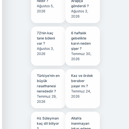
nedir ?
Arapça
Ağustos 5,
gönderdi ?
2026
Ağustos 3,
2026
72’nin kaç
6 haftalık
tane böleni
gebelikte
var ?
karın neden
Ağustos 3,
şişer ?
2026
Temmuz 30,
2026
Türkiye’nin en
Kaz ve ördek
büyük
beraber
rasathanesi
yaşar mı ?
nerededir ?
Temmuz 24,
Temmuz 29,
2026
2026
Hz Süleyman
Allah’a
kaç dil biliyor
inanmayan
?
inkar edene