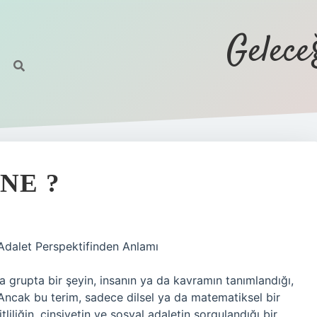
Gelec
NE ?
l Adalet Perspektifinden Anlamı
 da grupta bir şeyin, insanın ya da kavramın tanımlandığı,
 Ancak bu terim, sadece dilsel ya da matematiksel bir
liliğin, cinsiyetin ve sosyal adaletin sorgulandığı bir