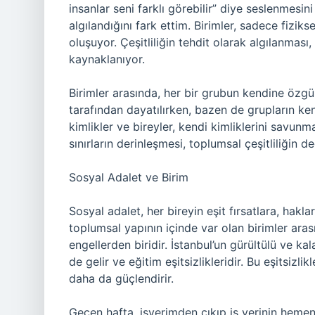
insanlar seni farklı görebilir” diye seslenmesin
algılandığını fark ettim. Birimler, sadece fizikse
oluşuyor. Çeşitliliğin tehdit olarak algılanmas
kaynaklanıyor.
Birimler arasında, her bir grubun kendine özgü s
tarafından dayatılırken, bazen de grupların ke
kimlikler ve bireyler, kendi kimliklerini savunm
sınırların derinleşmesi, toplumsal çeşitliliğin de
Sosyal Adalet ve Birim
Sosyal adalet, her bireyin eşit fırsatlara, ha
toplumsal yapının içinde var olan birimler aras
engellerden biridir. İstanbul’un gürültülü ve ka
de gelir ve eğitim eşitsizlikleridir. Bu eşitsizli
daha da güçlendirir.
Geçen hafta, işyerimden çıkıp iş yerinin heme