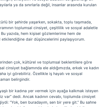
ayılarla ya da sınırlarla değil, insanlar arasında kurulan
türlü bir şehirde yaşarken, sokakta, toplu taşımada,
amının toplumsal cinsiyet, çeşitlilik ve sosyal adaletle
u. Bu yazıda, hem kişisel gözlemlerime hem de
 etkilendiğine dair düşüncelerimi paylaşıyorum.
lerinden çok, kültürel ve toplumsal beklentilere göre
umsal cinsiyet bağlamında ele aldığımızda, erkek ve kadın
aha iyi görebiliriz. Özellikle iş hayatı ve sosyal
zaman belirgindir.
 yaşlı bir kadına yer vermek için ayağa kalkmak isteyen
iniz var” dedi. Ancak kadının cevabı, toplumda cinsiyet
neğiydi: “Yok, ben buradayım, sen bir yere git.” Bu sahne