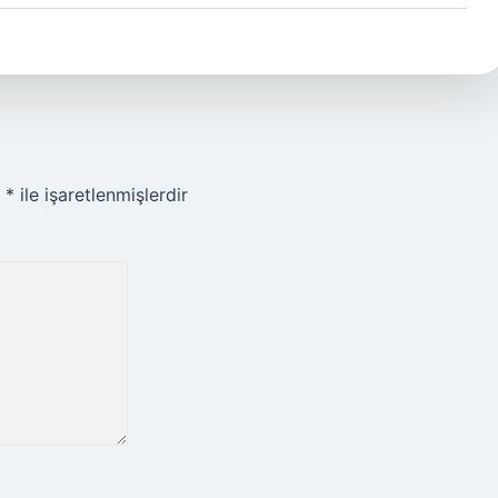
r
*
ile işaretlenmişlerdir