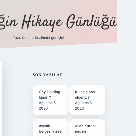
eğin Hikaye Günlüğü
Taze önerilerle zihnini genişlet!
elexbet
tülipbet
SIDEBAR
SON YAZILAR
Cey Holding
Kulaçla nasıl
kimin ?
ölçeriz ?
Ağustos 6,
Ağustos 6,
2026
2026
Avcılık
Allah Kuranı
belgesi vizesi
neden