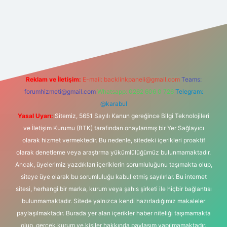
pbet
Reklam ve İletişim:
E-mail:
backlinkpaneli@gmail.com
Teams:
forumhizmeti@gmail.com
Whatsapp: 0262 606 0 726
Telegram:
@karabul
Yasal Uyarı:
Sitemiz, 5651 Sayılı Kanun gereğince Bilgi Teknolojileri
ve İletişim Kurumu (BTK) tarafından onaylanmış bir Yer Sağlayıcı
olarak hizmet vermektedir. Bu nedenle, sitedeki içerikleri proaktif
olarak denetleme veya araştırma yükümlülüğümüz bulunmamaktadır.
Ancak, üyelerimiz yazdıkları içeriklerin sorumluluğunu taşımakta olup,
siteye üye olarak bu sorumluluğu kabul etmiş sayılırlar. Bu internet
sitesi, herhangi bir marka, kurum veya şahıs şirketi ile hiçbir bağlantısı
bulunmamaktadır. Sitede yalnızca kendi hazırladığımız makaleler
paylaşılmaktadır. Burada yer alan içerikler haber niteliği taşımamakta
olup, gerçek kurum ve kişiler hakkında paylaşım yapılmamaktadır.