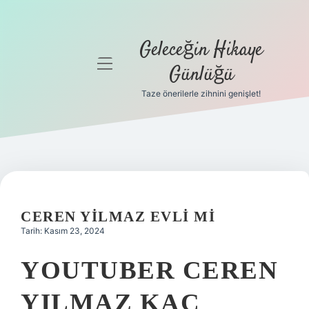
Geleceğin Hikaye
menüyü
Günlüğü
aç
Taze önerilerle zihnini genişlet!
Anasayfa
Gizlilik
Politikası
Yasal Uyarı
CEREN YILMAZ EVLI MI
Hakkımızda
Tarih: Kasım 23, 2024
YOUTUBER CEREN
YILMAZ KAÇ