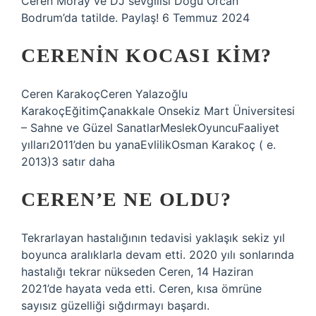
Ceren Moray ve DJ sevgilisi Doğu Orcan
Bodrum’da tatilde. Paylaş! 6 Temmuz 2024
CERENIN KOCASI KIM?
Ceren KarakoçCeren Yalazoğlu
KarakoçEğitimÇanakkale Onsekiz Mart Üniversitesi
– Sahne ve Güzel SanatlarMeslekOyuncuFaaliyet
yılları2011’den bu yanaEvlilikOsman Karakoç ( e.
2013)3 satır daha
CEREN’E NE OLDU?
Tekrarlayan hastalığının tedavisi yaklaşık sekiz yıl
boyunca aralıklarla devam etti. 2020 yılı sonlarında
hastalığı tekrar nükseden Ceren, 14 Haziran
2021’de hayata veda etti. Ceren, kısa ömrüne
sayısız güzelliği sığdırmayı başardı.