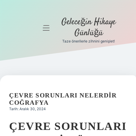
Geleceğin Hikaye
menüyü
Günlüğü
aç
Taze önerilerle zihnini genişlet!
Anasayfa
Gizlilik
Politikası
Yasal Uyarı
ÇEVRE SORUNLARI NELERDIR
Hakkımızda
COĞRAFYA
Tarih: Aralık 30, 2024
ÇEVRE SORUNLARI