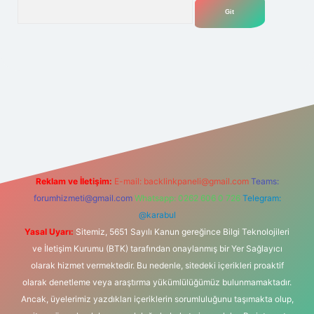
Arama
bet
Reklam ve İletişim:
E-mail:
backlinkpaneli@gmail.com
Teams:
forumhizmeti@gmail.com
Whatsapp: 0262 606 0 726
Telegram:
@karabul
Yasal Uyarı:
Sitemiz, 5651 Sayılı Kanun gereğince Bilgi Teknolojileri
ve İletişim Kurumu (BTK) tarafından onaylanmış bir Yer Sağlayıcı
olarak hizmet vermektedir. Bu nedenle, sitedeki içerikleri proaktif
olarak denetleme veya araştırma yükümlülüğümüz bulunmamaktadır.
Ancak, üyelerimiz yazdıkları içeriklerin sorumluluğunu taşımakta olup,