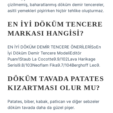
çizilmemiş, baharatlanmış döküm demir tencereler,
asitli yemekleri pişirirken hiçbir tehlike oluşturmaz.
EN IYI DÖKÜM TENCERE
MARKASI HANGISI?
EN İYİ DÖKÜM DEMİR TENCERE ÖNERİLERİSoEn
İyi Döküm Demir Tencere ModeliEditör
Puanı1Staub La Cocotte9.9/102Lava Harikage
Serisi9.8/103Neoflam Fika9.7/104Berghoff Leo9.
DÖKÜM TAVADA PATATES
KIZARTMASI OLUR MU?
Patates, biber, kabak, patlıcan ve diğer sebzeler
döküm tavada daha da güzel pişer.