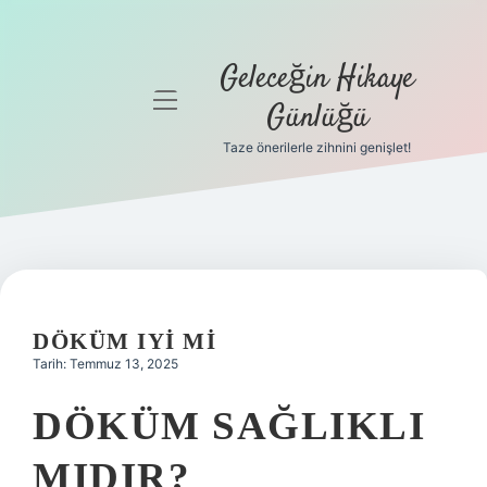
Geleceğin Hikaye
menüyü
Günlüğü
aç
Taze önerilerle zihnini genişlet!
Anasayfa
Gizlilik
Politikası
Yasal Uyarı
DÖKÜM IYI MI
Hakkımızda
Tarih: Temmuz 13, 2025
DÖKÜM SAĞLIKLI
MIDIR?