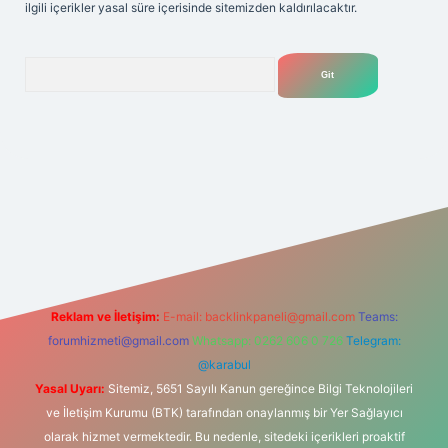
ilgili içerikler yasal süre içerisinde sitemizden kaldırılacaktır.
Arama
t
Reklam ve İletişim:
E-mail:
backlinkpaneli@gmail.com
Teams:
forumhizmeti@gmail.com
Whatsapp: 0262 606 0 726
Telegram:
@karabul
Yasal Uyarı:
Sitemiz, 5651 Sayılı Kanun gereğince Bilgi Teknolojileri
ve İletişim Kurumu (BTK) tarafından onaylanmış bir Yer Sağlayıcı
olarak hizmet vermektedir. Bu nedenle, sitedeki içerikleri proaktif