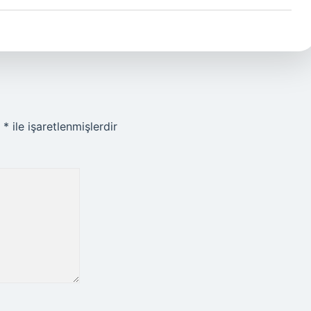
r
*
ile işaretlenmişlerdir