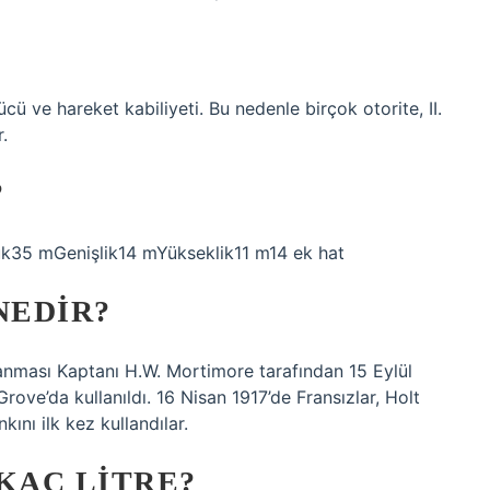
ücü ve hareket kabiliyeti. Bu nedenle birçok otorite, II.
.
?
uk35 mGenişlik14 mYükseklik11 m14 ek hat
NEDIR?
nanması Kaptanı H.W. Mortimore tarafından 15 Eylül
ove’da kullanıldı. 16 Nisan 1917’de Fransızlar, Holt
kını ilk kez kullandılar.
KAÇ LITRE?