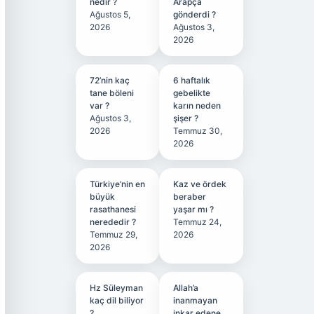
nedir ?
Arapça
Ağustos 5,
gönderdi ?
2026
Ağustos 3,
2026
72’nin kaç
6 haftalık
tane böleni
gebelikte
var ?
karın neden
Ağustos 3,
şişer ?
2026
Temmuz 30,
2026
Türkiye’nin en
Kaz ve ördek
büyük
beraber
rasathanesi
yaşar mı ?
nerededir ?
Temmuz 24,
Temmuz 29,
2026
2026
Hz Süleyman
Allah’a
kaç dil biliyor
inanmayan
?
inkar edene