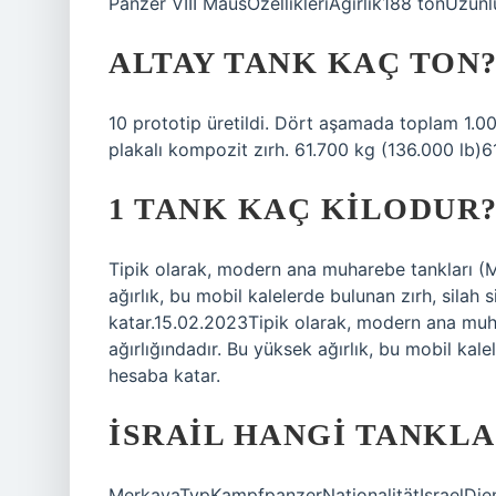
Panzer VIII MausÖzellikleriAğırlık188 tonUzun
ALTAY TANK KAÇ TON
10 prototip üretildi. Dört aşamada toplam 1.00
plakalı kompozit zırh. 61.700 kg (136.000 lb)
1 TANK KAÇ KILODUR
Tipik olarak, modern ana muharebe tankları (MB
ağırlık, bu mobil kalelerde bulunan zırh, silah 
katar.15.02.2023Tipik olarak, modern ana muha
ağırlığındadır. Bu yüksek ağırlık, bu mobil kale
hesaba katar.
İSRAIL HANGI TANKL
MerkavaTypKampfpanzerNationalitätIsraelDien