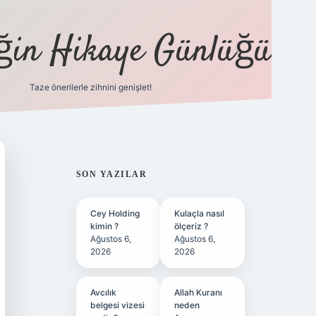
eğin Hikaye Günlüğü
Taze önerilerle zihnini genişlet!
elexbet
tülipbet
SIDEBAR
SON YAZILAR
Cey Holding
Kulaçla nasıl
kimin ?
ölçeriz ?
Ağustos 6,
Ağustos 6,
2026
2026
Avcılık
Allah Kuranı
belgesi vizesi
neden