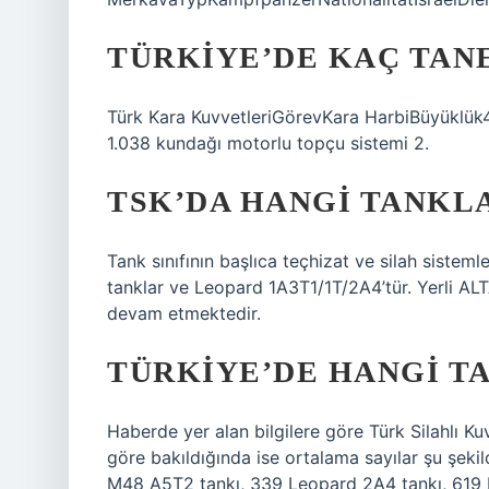
TÜRKIYE’DE KAÇ TANE
Türk Kara KuvvetleriGörevKara HarbiBüyüklük4
1.038 kundağı motorlu topçu sistemi 2.
TSK’DA HANGI TANKL
Tank sınıfının başlıca teçhizat ve silah sistem
tanklar ve Leopard 1A3T1/1T/2A4’tür. Yerli ALT
devam etmektedir.
TÜRKIYE’DE HANGI T
Haberde yer alan bilgilere göre Türk Silahlı K
göre bakıldığında ise ortalama sayılar şu şeki
M48 A5T2 tankı, 339 Leopard 2A4 tankı, 619