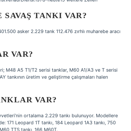
 SAVAŞ TANKI VAR?
01.500 asker 2.229 tank 112.476 zırhlı muharebe aracı
AR VAR?
leri; M48 A5 T1/T2 serisi tanklar, M60 A1/A3 ve T serisi
AY tankının üretim ve geliştirme çalışmaları halen
ANKLAR VAR?
uvvetleri’nin ortalama 2.229 tankı bulunuyor. Modellere
lde: 171 Leopard 1T tankı, 184 Leopard 1A3 tankı, 750
 M60 TTS tankı, 166 M60T.