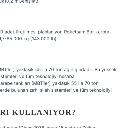
luk10,2 mGenişlik3.
?
0 adet üretilmesi planlanıyor. Roketsan: Bor karbür
61,7-65.000 kg (143.000 lb)
?
T’ler) yaklaşık 55 ila 70 ton ağırlığındadır. Bu yüksek
sistemleri ve tüm teknolojiyi hesaba
rebe tankları (MBT’ler) yaklaşık 55 ila 70 ton
lerde bulunan zırh, silah sistemleri ve tüm teknolojiyi
ARI KULLANIYOR?
stverlaufDienst1978–heute15 weitere Zeilen