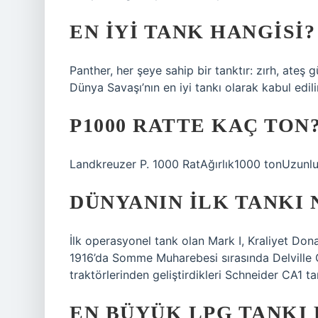
EN IYI TANK HANGISI?
Panther, her şeye sahip bir tanktır: zırh, ateş g
Dünya Savaşı’nın en iyi tankı olarak kabul edilir
P1000 RATTE KAÇ TON
Landkreuzer P. 1000 RatAğırlık1000 tonUzunl
DÜNYANIN ILK TANKI 
İlk operasyonel tank olan Mark I, Kraliyet Do
1916’da Somme Muharebesi sırasında Delville Gr
traktörlerinden geliştirdikleri Schneider CA1 tan
EN BÜYÜK LPG TANKI 