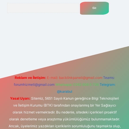
Arama
t
Reklam ve İletişim:
E-mail:
backlinkpaneli@gmail.com
Teams:
forumhizmeti@gmail.com
Whatsapp: 0262 606 0 726
Telegram:
@karabul
Yasal Uyarı:
Sitemiz, 5651 Sayılı Kanun gereğince Bilgi Teknolojileri
ve İletişim Kurumu (BTK) tarafından onaylanmış bir Yer Sağlayıcı
olarak hizmet vermektedir. Bu nedenle, sitedeki içerikleri proaktif
olarak denetleme veya araştırma yükümlülüğümüz bulunmamaktadır.
Ancak, üyelerimiz yazdıkları içeriklerin sorumluluğunu taşımakta olup,