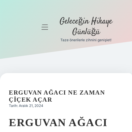
Geleceğin Hikaye
menüyü
Günlüğü
aç
Taze önerilerle zihnini genişlet!
Anasayfa
Gizlilik
Politikası
Yasal Uyarı
ERGUVAN AĞACI NE ZAMAN
Hakkımızda
ÇIÇEK AÇAR
Tarih: Aralık 21, 2024
ERGUVAN AĞACI