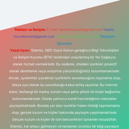
elexbet
tülipbet
Reklam ve İletişim:
E-mail:
backlinkpaneli@gmail.com
Teams:
forumhizmeti@gmail.com
Whatsapp: 0262 606 0 726
Telegram:
@karabul
Yasal Uyarı:
Sitemiz, 5651 Sayılı Kanun gereğince Bilgi Teknolojileri
ve İletişim Kurumu (BTK) tarafından onaylanmış bir Yer Sağlayıcı
olarak hizmet vermektedir. Bu nedenle, sitedeki içerikleri proaktif
olarak denetleme veya araştırma yükümlülüğümüz bulunmamaktadır.
Ancak, üyelerimiz yazdıkları içeriklerin sorumluluğunu taşımakta olup,
siteye üye olarak bu sorumluluğu kabul etmiş sayılırlar. Bu internet
sitesi, herhangi bir marka, kurum veya şahıs şirketi ile hiçbir bağlantısı
bulunmamaktadır. Sitede yalnızca kendi hazırladığımız makaleler
paylaşılmaktadır. Burada yer alan içerikler haber niteliği taşımamakta
olup, gerçek kurum ve kişiler hakkında paylaşım yapılmamaktadır.
Gerçek kurum ve kişiler ile isim benzerlikleri tamamen tesadüfidir.
Sitemiz, kar amacı gütmeyen ve tamamen ücretsiz bir bilgi paylaşım