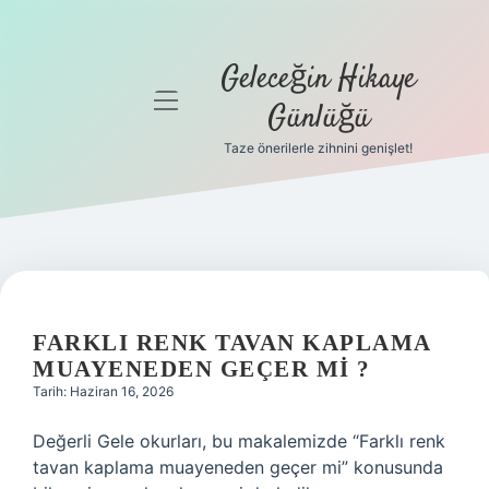
Geleceğin Hikaye
menüyü
Günlüğü
aç
Taze önerilerle zihnini genişlet!
Anasayfa
Gizlilik
Politikası
Yasal Uyarı
FARKLI RENK TAVAN KAPLAMA
Hakkımızda
MUAYENEDEN GEÇER MI ?
Tarih: Haziran 16, 2026
Değerli Gele okurları, bu makalemizde “Farklı renk
tavan kaplama muayeneden geçer mi” konusunda