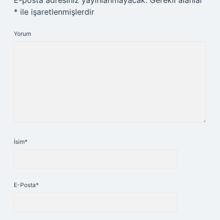
E-posta adresiniz yayınlanmayacak.
Gerekli alanlar
*
ile işaretlenmişlerdir
Yorum
İsim*
E-Posta*