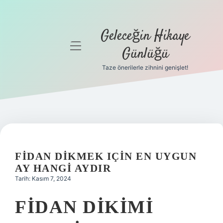
Geleceğin Hikaye
menüyü
Günlüğü
aç
Taze önerilerle zihnini genişlet!
Anasayfa
Gizlilik
Politikası
Yasal Uyarı
FIDAN DIKMEK IÇIN EN UYGUN
Hakkımızda
AY HANGI AYDIR
Tarih: Kasım 7, 2024
FIDAN DIKIMI