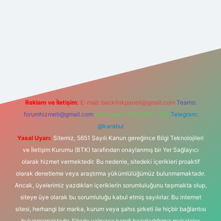
t
Reklam ve İletişim:
E-mail:
backlinkpaneli@gmail.com
Teams:
forumhizmeti@gmail.com
Whatsapp: 0262 606 0 726
Telegram:
@karabul
Yasal Uyarı:
Sitemiz, 5651 Sayılı Kanun gereğince Bilgi Teknolojileri
ve İletişim Kurumu (BTK) tarafından onaylanmış bir Yer Sağlayıcı
olarak hizmet vermektedir. Bu nedenle, sitedeki içerikleri proaktif
olarak denetleme veya araştırma yükümlülüğümüz bulunmamaktadır.
Ancak, üyelerimiz yazdıkları içeriklerin sorumluluğunu taşımakta olup,
siteye üye olarak bu sorumluluğu kabul etmiş sayılırlar. Bu internet
sitesi, herhangi bir marka, kurum veya şahıs şirketi ile hiçbir bağlantısı
bulunmamaktadır. Sitede yalnızca kendi hazırladığımız makaleler