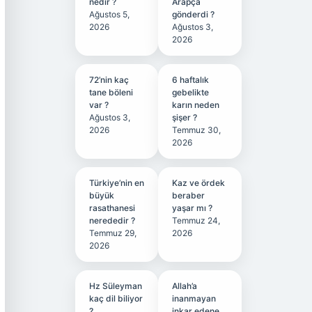
nedir ?
Arapça
Ağustos 5,
gönderdi ?
2026
Ağustos 3,
2026
72’nin kaç
6 haftalık
tane böleni
gebelikte
var ?
karın neden
Ağustos 3,
şişer ?
2026
Temmuz 30,
2026
Türkiye’nin en
Kaz ve ördek
büyük
beraber
rasathanesi
yaşar mı ?
nerededir ?
Temmuz 24,
Temmuz 29,
2026
2026
Hz Süleyman
Allah’a
kaç dil biliyor
inanmayan
?
inkar edene