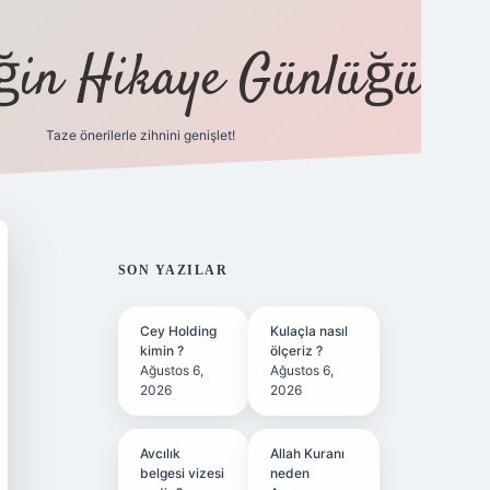
eğin Hikaye Günlüğü
Taze önerilerle zihnini genişlet!
elexbet
tülipbet
SIDEBAR
SON YAZILAR
Cey Holding
Kulaçla nasıl
kimin ?
ölçeriz ?
Ağustos 6,
Ağustos 6,
2026
2026
Avcılık
Allah Kuranı
belgesi vizesi
neden