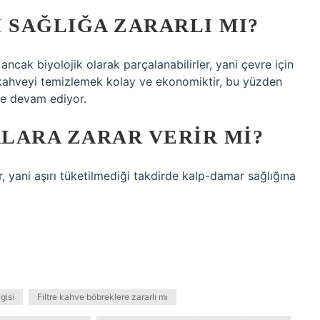
 SAĞLIĞA ZARARLI MI?
r, ancak biyolojik olarak parçalanabilirler, yani çevre için
nan kahveyi temizlemek kolay ve ekonomiktir, bu yüzden
eye devam ediyor.
LARA ZARAR VERIR MI?
 yani aşırı tüketilmediği takdirde kalp-damar sağlığına
gisi
Filtre kahve böbreklere zararlı mı