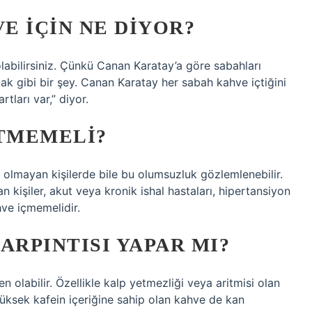
E IÇIN NE DIYOR?
labilirsiniz. Çünkü Canan Karatay’a göre sabahları
k gibi bir şey. Canan Karatay her sabah kahve içtiğini
tları var,” diyor.
TMEMELI?
ı olmayan kişilerde bile bu olumsuzluk gözlemlenebilir.
lan kişiler, akut veya kronik ishal hastaları, hipertansiyon
hve içmemelidir.
ARPINTISI YAPAR MI?
 olabilir. Özellikle kalp yetmezliği veya aritmisi olan
yüksek kafein içeriğine sahip olan kahve de kan