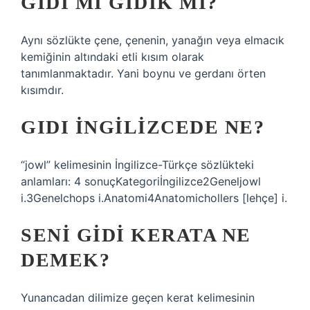
GIDI MI GIDIK MI?
Aynı sözlükte çene, çenenin, yanağın veya elmacık
kemiğinin altındaki etli kısım olarak
tanımlanmaktadır. Yani boynu ve gerdanı örten
kısımdır.
GIDI INGILIZCEDE NE?
“jowl” kelimesinin İngilizce-Türkçe sözlükteki
anlamları: 4 sonuçKategoriİngilizce2Geneljowl
i.3Genelchops i.Anatomi4Anatomichollers [lehçe] i.
SENI GIDI KERATA NE
DEMEK?
Yunancadan dilimize geçen kerat kelimesinin