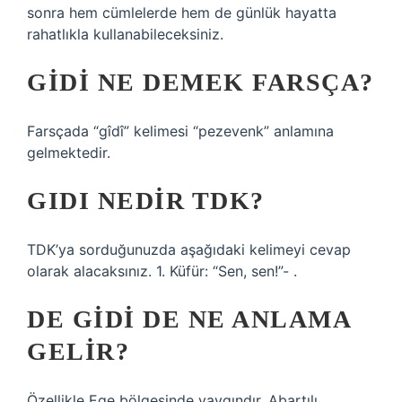
sonra hem cümlelerde hem de günlük hayatta
rahatlıkla kullanabileceksiniz.
GIDI NE DEMEK FARSÇA?
Farsçada “gîdî” kelimesi “pezevenk” anlamına
gelmektedir.
GIDI NEDIR TDK?
TDK’ya sorduğunuzda aşağıdaki kelimeyi cevap
olarak alacaksınız. 1. Küfür: “Sen, sen!”- .
DE GIDI DE NE ANLAMA
GELIR?
Özellikle Ege bölgesinde yaygındır. Abartılı,