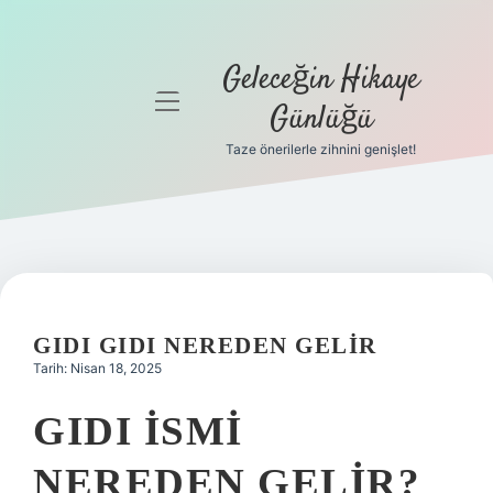
Geleceğin Hikaye
menüyü
Günlüğü
aç
Taze önerilerle zihnini genişlet!
Anasayfa
Gizlilik
Politikası
Yasal Uyarı
GIDI GIDI NEREDEN GELIR
Hakkımızda
Tarih: Nisan 18, 2025
GIDI ISMI
NEREDEN GELIR?