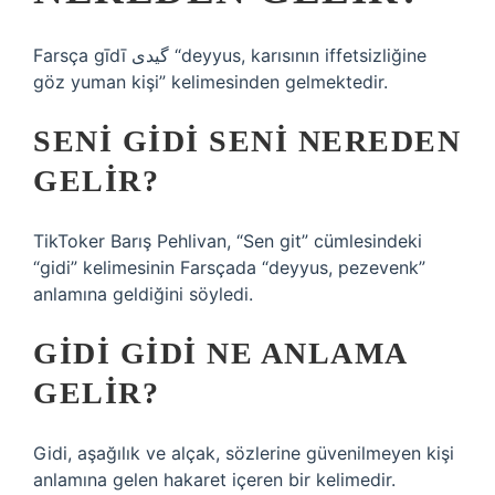
Farsça gīdī گیدی “deyyus, karısının iffetsizliğine
göz yuman kişi” kelimesinden gelmektedir.
SENI GIDI SENI NEREDEN
GELIR?
TikToker Barış Pehlivan, “Sen git” cümlesindeki
“gidi” kelimesinin Farsçada “deyyus, pezevenk”
anlamına geldiğini söyledi.
GIDI GIDI NE ANLAMA
GELIR?
Gidi, aşağılık ve alçak, sözlerine güvenilmeyen kişi
anlamına gelen hakaret içeren bir kelimedir.