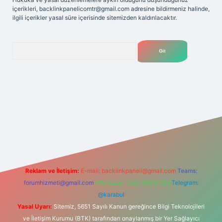
içerikleri,
backlinkpanelicomtr@gmail.com
adresine bildirmeniz halinde,
ilgili içerikler yasal süre içerisinde sitemizden kaldırılacaktır.
Arama
lipbet
Reklam ve İletişim:
E-mail:
backlinkpaneli@gmail.com
Teams:
forumhizmeti@gmail.com
Whatsapp: 0262 606 0 726
Telegram:
@karabul
Yasal Uyarı:
Sitemiz, 5651 Sayılı Kanun gereğince Bilgi Teknolojileri
ve İletişim Kurumu (BTK) tarafından onaylanmış bir Yer Sağlayıcı