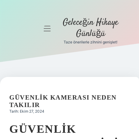
Geleceğin Hikaye
menüyü
Günlüğü
aç
Taze önerilerle zihnini genişlet!
Anasayfa
Gizlilik
Politikası
Yasal Uyarı
GÜVENLIK KAMERASI NEDEN
Hakkımızda
TAKILIR
Tarih: Ekim 27, 2024
GÜVENLIK