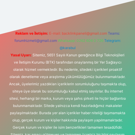
t
Reklam ve İletişim:
E-mail:
backlinkpaneli@gmail.com
Teams:
forumhizmeti@gmail.com
Whatsapp: 0262 606 0 726
Telegram:
@karabul
Yasal Uyarı:
Sitemiz, 5651 Sayılı Kanun gereğince Bilgi Teknolojileri
ve İletişim Kurumu (BTK) tarafından onaylanmış bir Yer Sağlayıcı
olarak hizmet vermektedir. Bu nedenle, sitedeki içerikleri proaktif
olarak denetleme veya araştırma yükümlülüğümüz bulunmamaktadır.
Ancak, üyelerimiz yazdıkları içeriklerin sorumluluğunu taşımakta olup,
siteye üye olarak bu sorumluluğu kabul etmiş sayılırlar. Bu internet
sitesi, herhangi bir marka, kurum veya şahıs şirketi ile hiçbir bağlantısı
bulunmamaktadır. Sitede yalnızca kendi hazırladığımız makaleler
paylaşılmaktadır. Burada yer alan içerikler haber niteliği taşımamakta
olup, gerçek kurum ve kişiler hakkında paylaşım yapılmamaktadır.
Gerçek kurum ve kişiler ile isim benzerlikleri tamamen tesadüfidir.
Sitemiz, kar amacı gütmeyen ve tamamen ücretsiz bir bilgi paylaşım