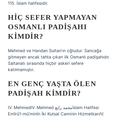
115. İslam halifesidir.
HIÇ SEFER YAPMAYAN
OSMANLI PADIŞAHI
KIMDIR?
Mehmed ve Handan Sultan’ın oğludur. Sancağa
gitmeyen ancak tahta çıkan ilk Osmanlı padişahıdır.
Saltanatı sırasında hiçbir askeri sefere
katılmamıştır.
EN GENÇ YAŞTA ÖLEN
PADIŞAH KIMDIR?
IV. MehmedIV. Mehmed محمد رابعİslam Halifesi
Emîrü’l-mü’minîn İki Kutsal Caminin HizmetkarıIV.