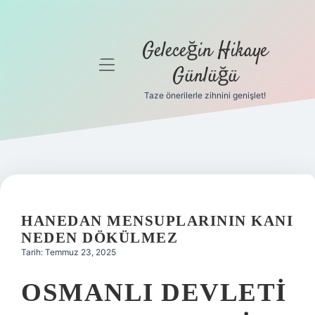
Geleceğin Hikaye
menüyü
Günlüğü
aç
Taze önerilerle zihnini genişlet!
Anasayfa
Gizlilik
Politikası
Yasal Uyarı
HANEDAN MENSUPLARININ KANI
Hakkımızda
NEDEN DÖKÜLMEZ
Tarih: Temmuz 23, 2025
OSMANLI DEVLETI