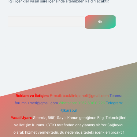
ilgili içerikler yasal süre içerisinde sitemizden kaldırılacaktır.
Arama
tülipbet
Reklam ve İletişim:
E-mail:
backlinkpaneli@gmail.com
Teams:
forumhizmeti@gmail.com
Whatsapp: 0262 606 0 726
Telegram:
@karabul
Yasal Uyarı:
Sitemiz, 5651 Sayılı Kanun gereğince Bilgi Teknolojileri
ve İletişim Kurumu (BTK) tarafından onaylanmış bir Yer Sağlayıcı
olarak hizmet vermektedir. Bu nedenle, sitedeki içerikleri proaktif