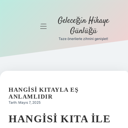
Geleceğin Hikaye
menüyü
Günlüğü
aç
Taze önerilerle zihnini genişlet!
Anasayfa
Gizlilik
Politikası
Yasal Uyarı
HANGISI KITAYLA EŞ
Hakkımızda
ANLAMLIDIR
Tarih: Mayıs 7, 2025
HANGISI KITA ILE