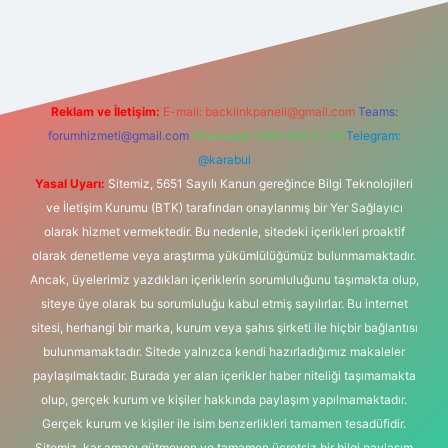
elexbet
tülipbet
Reklam ve İletişim:
E-mail:
backlinkpaneli@gmail.com
Teams:
forumhizmeti@gmail.com
Whatsapp: 0262 606 0 726
Telegram:
@karabul
Yasal Uyarı:
Sitemiz, 5651 Sayılı Kanun gereğince Bilgi Teknolojileri
ve İletişim Kurumu (BTK) tarafından onaylanmış bir Yer Sağlayıcı
olarak hizmet vermektedir. Bu nedenle, sitedeki içerikleri proaktif
olarak denetleme veya araştırma yükümlülüğümüz bulunmamaktadır.
Ancak, üyelerimiz yazdıkları içeriklerin sorumluluğunu taşımakta olup,
siteye üye olarak bu sorumluluğu kabul etmiş sayılırlar. Bu internet
sitesi, herhangi bir marka, kurum veya şahıs şirketi ile hiçbir bağlantısı
bulunmamaktadır. Sitede yalnızca kendi hazırladığımız makaleler
paylaşılmaktadır. Burada yer alan içerikler haber niteliği taşımamakta
olup, gerçek kurum ve kişiler hakkında paylaşım yapılmamaktadır.
Gerçek kurum ve kişiler ile isim benzerlikleri tamamen tesadüfidir.
Sitemiz, kar amacı gütmeyen ve tamamen ücretsiz bir bilgi paylaşım