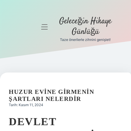
Geleceğin Hikaye
menüyü
Günlüğü
aç
Taze önerilerle zihnini genişlet!
Anasayfa
Gizlilik
Politikası
Yasal Uyarı
HUZUR EVINE GIRMENIN
Hakkımızda
ŞARTLARI NELERDIR
Tarih: Kasım 11, 2024
DEVLET