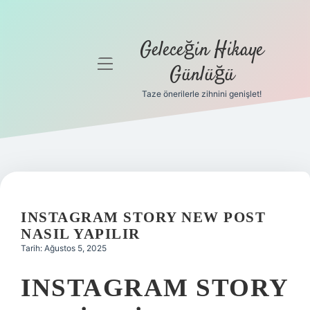
Geleceğin Hikaye
menüyü
Günlüğü
aç
Taze önerilerle zihnini genişlet!
Anasayfa
Gizlilik
Politikası
Yasal Uyarı
INSTAGRAM STORY NEW POST
Hakkımızda
NASIL YAPILIR
Tarih: Ağustos 5, 2025
INSTAGRAM STORY