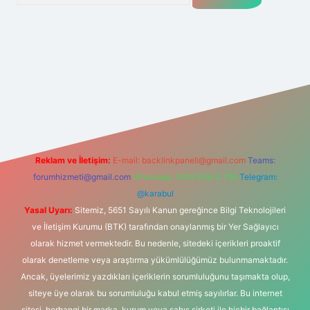
t
Reklam ve İletişim:
E-mail:
backlinkpaneli@gmail.com
Teams:
forumhizmeti@gmail.com
Whatsapp: 0262 606 0 726
Telegram:
@karabul
Yasal Uyarı:
Sitemiz, 5651 Sayılı Kanun gereğince Bilgi Teknolojileri
ve İletişim Kurumu (BTK) tarafından onaylanmış bir Yer Sağlayıcı
olarak hizmet vermektedir. Bu nedenle, sitedeki içerikleri proaktif
olarak denetleme veya araştırma yükümlülüğümüz bulunmamaktadır.
Ancak, üyelerimiz yazdıkları içeriklerin sorumluluğunu taşımakta olup,
siteye üye olarak bu sorumluluğu kabul etmiş sayılırlar. Bu internet
sitesi, herhangi bir marka, kurum veya şahıs şirketi ile hiçbir bağlantısı