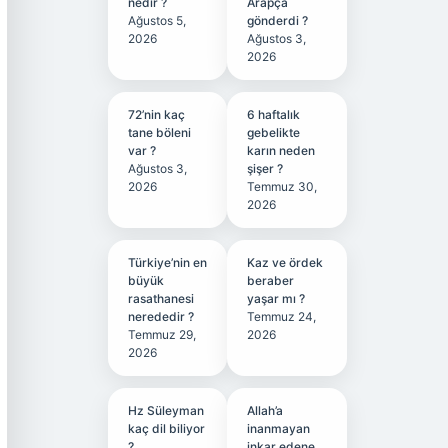
nedir ?
Arapça
Ağustos 5,
gönderdi ?
2026
Ağustos 3,
2026
72’nin kaç
6 haftalık
tane böleni
gebelikte
var ?
karın neden
Ağustos 3,
şişer ?
2026
Temmuz 30,
2026
Türkiye’nin en
Kaz ve ördek
büyük
beraber
rasathanesi
yaşar mı ?
nerededir ?
Temmuz 24,
Temmuz 29,
2026
2026
Hz Süleyman
Allah’a
kaç dil biliyor
inanmayan
?
inkar edene