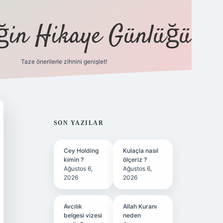
eğin Hikaye Günlüğü
Taze önerilerle zihnini genişlet!
elexbet
tülip
SIDEBAR
SON YAZILAR
Cey Holding
Kulaçla nasıl
kimin ?
ölçeriz ?
Ağustos 6,
Ağustos 6,
2026
2026
Avcılık
Allah Kuranı
belgesi vizesi
neden