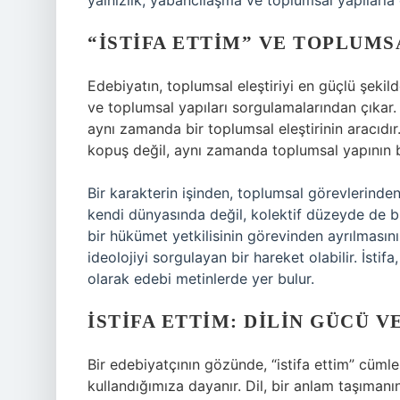
yalnızlık, yabancılaşma ve toplumsal yapılarla 
“İSTIFA ETTIM” VE TOPLUMS
Edebiyatın, toplumsal eleştiriyi en güçlü şekilde
ve toplumsal yapıları sorgulamalarından çıkar. İ
aynı zamanda bir toplumsal eleştirinin aracıdır.
kopuş değil, aynı zamanda toplumsal yapının bir
Bir karakterin işinden, toplumsal görevlerinden
kendi dünyasında değil, kolektif düzeyde de bir 
bir hükümet yetkilisinin görevinden ayrılmasını 
ideolojiyi sorgulayan bir hareket olabilir. İstifa
olarak edebi metinlerde yer bulur.
İSTIFA ETTIM: DILIN GÜCÜ 
Bir edebiyatçının gözünde, “istifa ettim” cümles
kullandığımıza dayanır. Dil, bir anlam taşıman