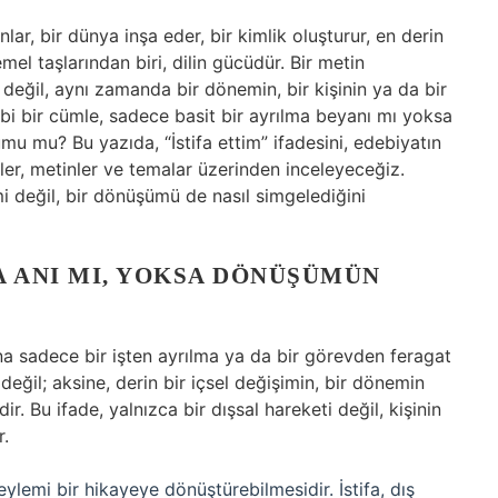
lar, bir dünya inşa eder, bir kimlik oluşturur, en derin
mel taşlarından biri, dilin gücüdür. Bir metin
değil, aynı zamanda bir dönemin, bir kişinin ya da bir
gibi bir cümle, sadece basit bir ayrılma beyanı mı yoksa
umu mu? Bu yazıda, “İstifa ettim” ifadesini, edebiyatın
rler, metinler ve temalar üzerinden inceleyeceğiz.
mi değil, bir dönüşümü de nasıl simgelediğini
MA ANI MI, YOKSA DÖNÜŞÜMÜN
ana sadece bir işten ayrılma ya da bir görevden feragat
değil; aksine, derin bir içsel değişimin, bir dönemin
r. Bu ifade, yalnızca bir dışsal hareketi değil, kişinin
r.
eylemi bir hikayeye dönüştürebilmesidir. İstifa, dış