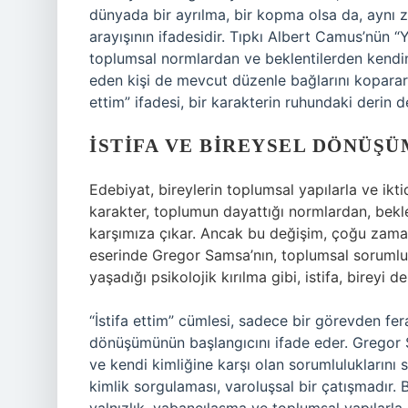
dünyada bir ayrılma, bir kopma olsa da, aynı 
arayışının ifadesidir. Tıpkı Albert Camus’nün “
toplumsal normlardan ve beklentilerden kendini
eden kişi de mevcut düzenle bağlarını kopararak
ettim” ifadesi, bir karakterin ruhundaki derin d
İSTIFA VE BIREYSEL DÖNÜŞÜ
Edebiyat, bireylerin toplumsal yapılarla ve iktid
karakter, toplumun dayattığı normlardan, bekle
karşımıza çıkar. Ancak bu değişim, çoğu zaman 
eserinde Gregor Samsa’nın, toplumsal sorumlulu
yaşadığı psikolojik kırılma gibi, istifa, bireyi d
“İstifa ettim” cümlesi, sadece bir görevden f
dönüşümünün başlangıcını ifade eder. Gregor
ve kendi kimliğine karşı olan sorumluluklarını 
kimlik sorgulaması, varoluşsal bir çatışmadır. B