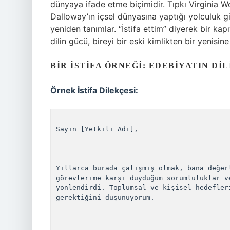
dünyaya ifade etme biçimidir. Tıpkı Virginia Wo
Dalloway’ın içsel dünyasına yaptığı yolculuk gib
yeniden tanımlar. “İstifa ettim” diyerek bir kap
dilin gücü, bireyi bir eski kimlikten bir yenisi
BIR İSTIFA ÖRNEĞI: EDEBIYATIN DI
Örnek İstifa Dilekçesi:
Sayın [Yetkili Adı],

Yıllarca burada çalışmış olmak, bana değer
görevlerime karşı duyduğum sorumluluklar v
yönlendirdi. Toplumsal ve kişisel hedefler
gerektiğini düşünüyorum.
