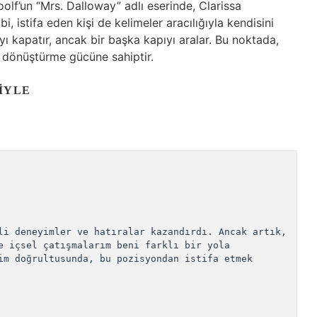
olf’un “Mrs. Dalloway” adlı eserinde, Clarissa
i, istifa eden kişi de kelimeler aracılığıyla kendisini
ıyı kapatır, ancak bir başka kapıyı aralar. Bu noktada,
ne dönüştürme gücüne sahiptir.
LIYLE
li deneyimler ve hatıralar kazandırdı. Ancak artık, 
e içsel çatışmalarım beni farklı bir yola 
im doğrultusunda, bu pozisyondan istifa etmek 