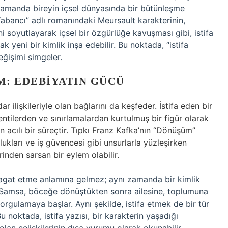
zamanda bireyin içsel dünyasında bir bütünleşme
Yabancı” adlı romanındaki Meursault karakterinin,
 soyutlayarak içsel bir özgürlüğe kavuşması gibi, istifa
 yeni bir kimlik inşa edebilir. Bu noktada, “istifa
eğişimi simgeler.
M: EDEBIYATIN GÜCÜ
ar ilişkileriyle olan bağlarını da keşfeder. İstifa eden bir
ntilerden ve sınırlamalardan kurtulmuş bir figür olarak
acılı bir süreçtir. Tıpkı Franz Kafka’nın “Dönüşüm”
kları ve iş güvencesi gibi unsurlarla yüzleşirken
erinden sarsan bir eylem olabilir.
eragat etme anlamına gelmez; aynı zamanda bir kimlik
 Samsa, böceğe dönüştükten sonra ailesine, toplumuna
sorgulamaya başlar. Aynı şekilde, istifa etmek de bir tür
u noktada, istifa yazısı, bir karakterin yaşadığı