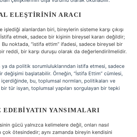
olan çelişkilerinin dışa vurumu olarak okunabilir.
AL ELEŞTIRININ ARACI
 işlediği alanlardan biri, bireylerin sisteme karşı çıkışı
stifa etmek, sadece bir kişinin bireysel kararı değildir;
 Bu noktada, “istifa ettim” ifadesi, sadece bireysel bir
 reddi, bir karşı duruşu olarak da değerlendirilmelidir.
 ya da politik sorumluluklarından istifa etmesi, sadece
değişimi başlatabilir. Örneğin, “İstifa Ettim” cümlesi,
içerdiğinde, bu, toplumsal normları, politikaları ve
, bir tür isyan, toplumsal yapıları sorgulayan bir tepki
VE EDEBIYATIN YANSIMALARI
inin gücü yalnızca kelimelere değil, onları nasıl
ın çok ötesindedir; aynı zamanda bireyin kendisini