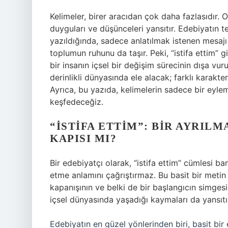
Kelimeler, birer aracıdan çok daha fazlasıdır. On
duyguları ve düşünceleri yansıtır. Edebiyatın te
yazıldığında, sadece anlatılmak istenen mesajı 
toplumun ruhunu da taşır. Peki, “istifa ettim” 
bir insanın içsel bir değişim sürecinin dışa vur
derinlikli dünyasında ele alacak; farklı karakte
Ayrıca, bu yazıda, kelimelerin sadece bir eyle
keşfedeceğiz.
“İSTIFA ETTIM”: BIR AYRIL
KAPISI MI?
Bir edebiyatçı olarak, “istifa ettim” cümlesi b
etme anlamını çağrıştırmaz. Bu basit bir metin 
kapanışının ve belki de bir başlangıcın simgesidi
içsel dünyasında yaşadığı kaymaları da yansıtı
Edebiyatın en güzel yönlerinden biri, basit bir 