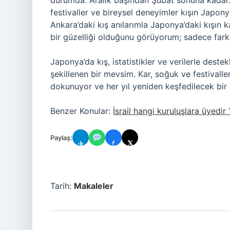
durumda: Aralık başından Şubat sonuna kadar. 
festivaller ve bireysel deneyimler kışın Japony
Ankara’daki kış anılarımla Japonya’daki kışın k
bir güzelliği olduğunu görüyorum; sadece farklı 
Japonya’da kış, istatistikler ve verilerle dest
şekillenen bir mevsim. Kar, soğuk ve festivall
dokunuyor ve her yıl yeniden keşfedilecek bir
Benzer Konular:
İsrail hangi kuruluşlara üyedir 
Paylaş:
✈
f
𝕏
Tarih:
Makaleler