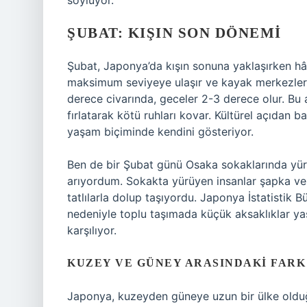
söylüyor.
ŞUBAT: KIŞIN SON DÖNEMI
Şubat, Japonya’da kışın sonuna yaklaşırken hâlâ
maksimum seviyeye ulaşır ve kayak merkezleri
derece civarında, geceler 2-3 derece olur. Bu a
fırlatarak kötü ruhları kovar. Kültürel açıdan
yaşam biçiminde kendini gösteriyor.
Ben de bir Şubat günü Osaka sokaklarında yürü
arıyordum. Sokakta yürüyen insanlar şapka ve a
tatlılarla dolup taşıyordu. Japonya İstatistik
nedeniyle toplu taşımada küçük aksaklıklar ya
karşılıyor.
KUZEY VE GÜNEY ARASINDAKI FARK
Japonya, kuzeyden güneye uzun bir ülke olduğu i