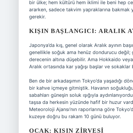
bir ülke; hem kültürü hem iklimi ile beni hep 
ararken, sadece takvim yapraklarına bakmak ye
gerekir.
KIŞIN BAŞLANGICI: ARALIK A
Japonya’da kış, genel olarak Aralık ayının baş
genellikle soğuk ama henüz dondurucu değil; g
derecenin altına düşebilir. Ama Hokkaido veya 
Aralık ortasında kar yağışı başlar ve sokaklar
Ben de bir arkadaşımın Tokyo’da yaşadığı dönem
bir kahve içmeye gitmiştik. Havanın soğukluğu 
sabahları güneşin soluk ışığıyla aydınlanıyordu.
taşsa da herkesin yüzünde hafif bir huzur vardı
Meteoroloji Ajansı’nın raporlarına göre Tokyo’
kuzeye doğru bu rakam 10 günü buluyor.
OCAK: KIŞIN ZIRVESI