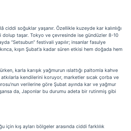
 ciddi soğuklar yaşanır. Özellikle kuzeyde kar kalınlığı
 dolup taşar. Tokyo ve çevresinde ise gündüzler 8-10
yda “Setsubun” festivali yapılır; insanlar fasulye
 bakınca, kışın Şubat’a kadar süren etkisi hem doğada hem
rken, karla karışık yağmurun ıslattığı paltomla kahve
tkılarla kendilerini koruyor, marketler sıcak çorba ve
 Bürosu’nun verilerine göre Şubat ayında kar ve yağmur
şansa da, Japonlar bu durumu adeta bir rutinmiş gibi
çin kış ayları bölgeler arasında ciddi farklılık