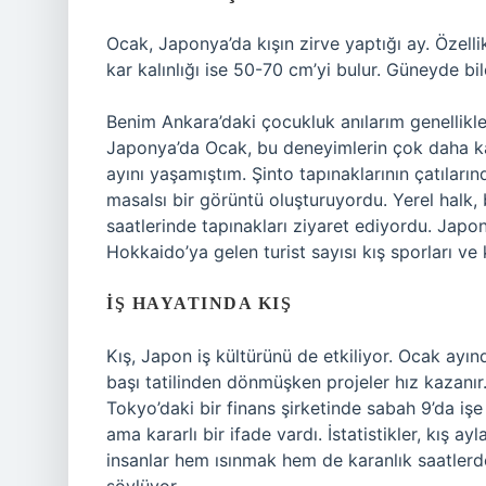
Ocak, Japonya’da kışın zirve yaptığı ay. Özelli
kar kalınlığı ise 50-70 cm’yi bulur. Güneyde bil
Benim Ankara’daki çocukluk anılarım genellikl
Japonya’da Ocak, bu deneyimlerin çok daha kap
ayını yaşamıştım. Şinto tapınaklarının çatıların
masalsı bir görüntü oluşturuyordu. Yerel halk
saatlerinde tapınakları ziyaret ediyordu. Japo
Hokkaido’ya gelen turist sayısı kış sporları ve k
İŞ HAYATINDA KIŞ
Kış, Japon iş kültürünü de etkiliyor. Ocak ayında
başı tatilinden dönmüşken projeler hız kazan
Tokyo’daki bir finans şirketinde sabah 9’da iş
ama kararlı bir ifade vardı. İstatistikler, kış a
insanlar hem ısınmak hem de karanlık saatlerde 