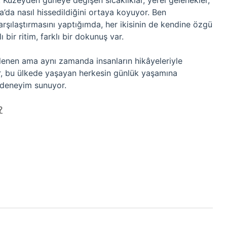
Kuzeyden güneye değişen sıcaklıklar, yerel gelenekler,
a’da nasıl hissedildiğini ortaya koyuyor. Ben
arşılaştırmasını yaptığımda, her ikisinin de kendine özgü
bir ritim, farklı bir dokunuş var.
eklenen ama aynı zamanda insanların hikâyeleriyle
er, bu ülkede yaşayan herkesin günlük yaşamına
 deneyim sunuyor.
?