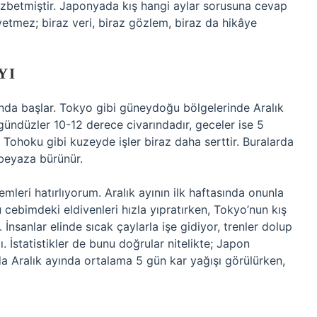
cezbetmiştir. Japonyada kış hangi aylar sorusuna cevap
tmez; biraz veri, biraz gözlem, biraz da hikâye
YI
ında başlar. Tokyo gibi güneydoğu bölgelerinde Aralık
ündüzler 10-12 derece civarındadır, geceler ise 5
Tohoku gibi kuzeyde işler biraz daha serttir. Buralarda
 beyaza bürünür.
leri hatırlıyorum. Aralık ayının ilk haftasında onunla
cebimdeki eldivenleri hızla yıpratırken, Tokyo’nun kış
 İnsanlar elinde sıcak çaylarla işe gidiyor, trenler dolup
. İstatistikler de bunu doğrular nitelikte; Japon
da Aralık ayında ortalama 5 gün kar yağışı görülürken,