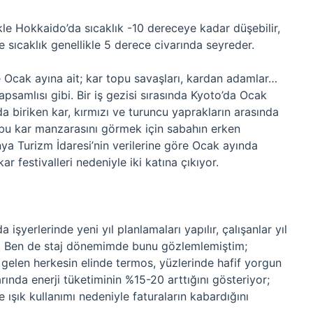
kle Hokkaido’da sıcaklık -10 dereceye kadar düşebilir,
e sıcaklık genellikle 5 derece civarında seyreder.
e Ocak ayına ait; kar topu savaşları, kardan adamlar…
samlısı gibi. Bir iş gezisi sırasında Kyoto’da Ocak
da biriken kar, kırmızı ve turuncu yaprakların arasında
, bu kar manzarasını görmek için sabahın erken
nya Turizm İdaresi’nin verilerine göre Ocak ayında
ar festivalleri nedeniyle iki katına çıkıyor.
 işyerlerinde yeni yıl planlamaları yapılır, çalışanlar yıl
ır. Ben de staj dönemimde bunu gözlemlemiştim;
e gelen herkesin elinde termos, yüzlerinde hafif yorgun
ylarında enerji tüketiminin %15-20 arttığını gösteriyor;
ışık kullanımı nedeniyle faturaların kabardığını