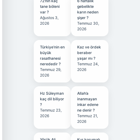
72’nin kaç
6 haftalık
tane böleni
gebelikte
var ?
karın neden
Ağustos 3,
şişer ?
2026
Temmuz 30,
2026
Türkiye’nin en
Kaz ve ördek
büyük
beraber
rasathanesi
yaşar mı ?
nerededir ?
Temmuz 24,
Temmuz 29,
2026
2026
Hz Süleyman
Allah’a
kaç dil biliyor
inanmayan
?
inkar edene
Temmuz 23,
ne denir ?
2026
Temmuz 21,
2026
Yörük Ali
Kur korumalı