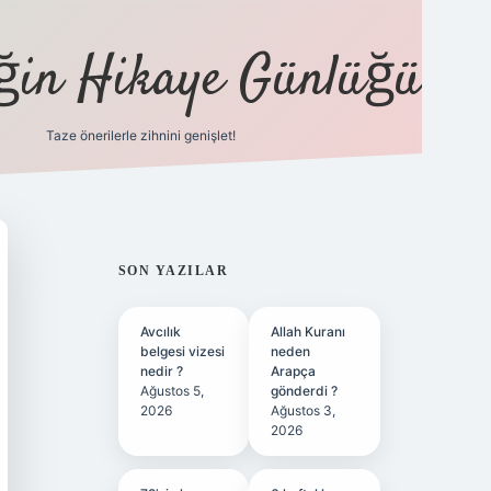
eğin Hikaye Günlüğü
Taze önerilerle zihnini genişlet!
elexbet
tülipbet
SIDEBAR
SON YAZILAR
Avcılık
Allah Kuranı
belgesi vizesi
neden
nedir ?
Arapça
Ağustos 5,
gönderdi ?
2026
Ağustos 3,
2026