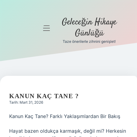
Geleceğin Hikaye
menüyü
Günlüğü
aç
Taze önerilerle zihnini genişlet!
Anasayfa
Gizlilik
Politikası
Yasal Uyarı
KANUN KAÇ TANE ?
Hakkımızda
Tarih: Mart 31, 2026
Kanun Kaç Tane? Farklı Yaklaşımlardan Bir Bakış
Hayat bazen oldukça karmaşık, değil mi? Herkesin