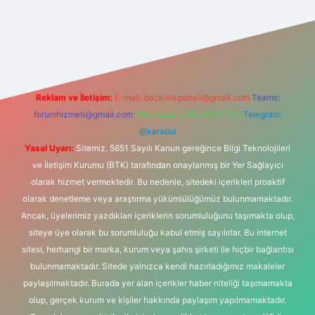
ipbet
Reklam ve İletişim:
E-mail:
backlinkpaneli@gmail.com
Teams:
forumhizmeti@gmail.com
Whatsapp: 0262 606 0 726
Telegram:
@karabul
Yasal Uyarı:
Sitemiz, 5651 Sayılı Kanun gereğince Bilgi Teknolojileri
ve İletişim Kurumu (BTK) tarafından onaylanmış bir Yer Sağlayıcı
olarak hizmet vermektedir. Bu nedenle, sitedeki içerikleri proaktif
olarak denetleme veya araştırma yükümlülüğümüz bulunmamaktadır.
Ancak, üyelerimiz yazdıkları içeriklerin sorumluluğunu taşımakta olup,
siteye üye olarak bu sorumluluğu kabul etmiş sayılırlar. Bu internet
sitesi, herhangi bir marka, kurum veya şahıs şirketi ile hiçbir bağlantısı
bulunmamaktadır. Sitede yalnızca kendi hazırladığımız makaleler
paylaşılmaktadır. Burada yer alan içerikler haber niteliği taşımamakta
olup, gerçek kurum ve kişiler hakkında paylaşım yapılmamaktadır.