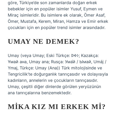
göre, Türkiye’de son zamanlarda doğan erkek
bebekler için en popüler isimler Yusuf, Eymen ve
Miraç isimleridir. Bu isimlere ek olarak, Ömer Asaf,
Ömer, Mustafa, Kerem, Miran, Hamza ve Emir erkek
çocukları için en popüler trend isimler arasındadır.
UMAY NE DEMEK?
Umay (veya Umay; Eski Türkçe: 𐰆𐰢𐰖; Kazakça:
Ұмай aна, Umay ana; Rusça: Ума́й / Ымай, Umáj /
Ymaj, Türkçe: Umay (Ana)) Türk mitolojisinde ve
Tengricilik’te doğurganlık tanrıçasıdır ve dolayısıyla
kadınların, annelerin ve çocukların tanrıçasıdır.
Umay, çeşitli diğer dinlerde görülen yeryüzünün
ana tanrıçalarına benzemektedir.
MIKA KIZ MI ERKEK MI?