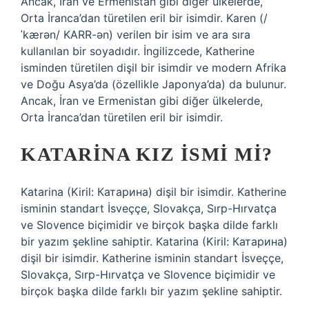
Ancak, İran ve Ermenistan gibi diğer ülkelerde,
Orta İranca’dan türetilen eril bir isimdir. Karen (/
ˈkærən/ KARR-ən) verilen bir isim ve ara sıra
kullanılan bir soyadıdır. İngilizcede, Katherine
isminden türetilen dişil bir isimdir ve modern Afrika
ve Doğu Asya’da (özellikle Japonya’da) da bulunur.
Ancak, İran ve Ermenistan gibi diğer ülkelerde,
Orta İranca’dan türetilen eril bir isimdir.
KATARINA KIZ ISMI MI?
Katarina (Kiril: Катарина) dişil bir isimdir. Katherine
isminin standart İsveççe, Slovakça, Sırp-Hırvatça
ve Slovence biçimidir ve birçok başka dilde farklı
bir yazım şekline sahiptir. Katarina (Kiril: Катарина)
dişil bir isimdir. Katherine isminin standart İsveççe,
Slovakça, Sırp-Hırvatça ve Slovence biçimidir ve
birçok başka dilde farklı bir yazım şekline sahiptir.