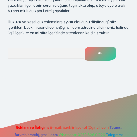
yazdıkları içeriklerin sorumluluğunu taşımakta olup, siteye üye olarak
bu sorumluluğu kabul etmiş sayılırlar.
Hukuka ve yasal düzenlemelere aykırı olduğunu düşündüğünüz
içerikleri,
backlinkpanelicomtr@gmail.com
adresine bildirmeniz halinde,
ilgili içerikler yasal süre içerisinde sitemizden kaldırılacaktır.
Arama
bet
Reklam ve İletişim:
E-mail:
backlinkpaneli@gmail.com
Teams:
forumhizmeti@gmail.com
Whatsapp: 0262 606 0 726
Telegram: