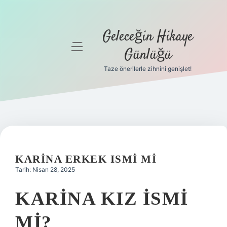
Geleceğin Hikaye
menüyü
Günlüğü
aç
Taze önerilerle zihnini genişlet!
Anasayfa
Gizlilik
Politikası
Yasal Uyarı
KARINA ERKEK ISMI MI
Hakkımızda
Tarih: Nisan 28, 2025
KARINA KIZ ISMI
MI?