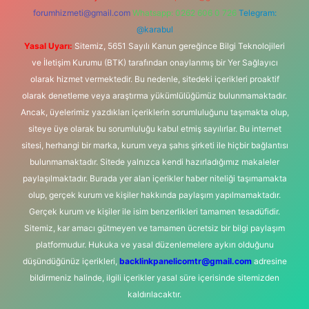
forumhizmeti@gmail.com
Whatsapp: 0262 606 0 726
Telegram:
@karabul
Yasal Uyarı:
Sitemiz, 5651 Sayılı Kanun gereğince Bilgi Teknolojileri
ve İletişim Kurumu (BTK) tarafından onaylanmış bir Yer Sağlayıcı
olarak hizmet vermektedir. Bu nedenle, sitedeki içerikleri proaktif
olarak denetleme veya araştırma yükümlülüğümüz bulunmamaktadır.
Ancak, üyelerimiz yazdıkları içeriklerin sorumluluğunu taşımakta olup,
siteye üye olarak bu sorumluluğu kabul etmiş sayılırlar. Bu internet
sitesi, herhangi bir marka, kurum veya şahıs şirketi ile hiçbir bağlantısı
bulunmamaktadır. Sitede yalnızca kendi hazırladığımız makaleler
paylaşılmaktadır. Burada yer alan içerikler haber niteliği taşımamakta
olup, gerçek kurum ve kişiler hakkında paylaşım yapılmamaktadır.
Gerçek kurum ve kişiler ile isim benzerlikleri tamamen tesadüfidir.
Sitemiz, kar amacı gütmeyen ve tamamen ücretsiz bir bilgi paylaşım
platformudur. Hukuka ve yasal düzenlemelere aykırı olduğunu
düşündüğünüz içerikleri,
backlinkpanelicomtr@gmail.com
adresine
bildirmeniz halinde, ilgili içerikler yasal süre içerisinde sitemizden
kaldırılacaktır.