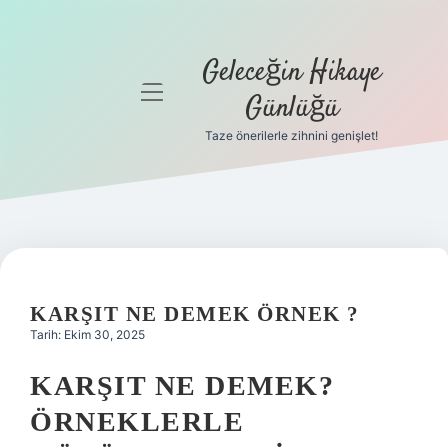
Geleceğin Hikaye
menüyü
Günlüğü
aç
Taze önerilerle zihnini genişlet!
Anasayfa
Gizlilik
Politikası
Yasal Uyarı
KARŞIT NE DEMEK ÖRNEK ?
Hakkımızda
Tarih: Ekim 30, 2025
KARŞIT NE DEMEK?
ÖRNEKLERLE