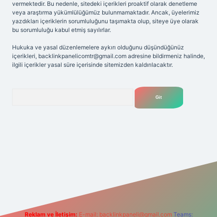
vermektedir. Bu nedenle, sitedeki içerikleri proaktif olarak denetleme
veya araştırma yükümlülüğümüz bulunmamaktadır. Ancak, üyelerimiz
yazdıkları içeriklerin sorumluluğunu taşımakta olup, siteye üye olarak
bu sorumluluğu kabul etmiş sayılırlar.
Hukuka ve yasal düzenlemelere aykırı olduğunu düşündüğünüz
içerikleri,
backlinkpanelicomtr@gmail.com
adresine bildirmeniz halinde,
ilgili içerikler yasal süre içerisinde sitemizden kaldırılacaktır.
Arama
ipbet
Reklam ve İletişim:
E-mail:
backlinkpaneli@gmail.com
Teams: