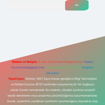
Arama
ipbet
Reklam ve İletişim:
E-mail:
backlinkpaneli@gmail.com
Teams:
forumhizmeti@gmail.com
Whatsapp: 0262 606 0 726
Telegram:
@karabul
Yasal Uyarı:
Sitemiz, 5651 Sayılı Kanun gereğince Bilgi Teknolojileri
ve İletişim Kurumu (BTK) tarafından onaylanmış bir Yer Sağlayıcı
olarak hizmet vermektedir. Bu nedenle, sitedeki içerikleri proaktif
olarak denetleme veya araştırma yükümlülüğümüz bulunmamaktadır.
Ancak, üyelerimiz yazdıkları içeriklerin sorumluluğunu taşımakta olup,