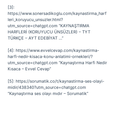
[3]:
https://www.sonersadikoglu.com/kaynastirma_harf
leri_koruyucu_unsuzler.html?
utm_source=chatgpt.com “KAYNAŞTIRMA
HARFLERİ (KORUYUCU ÜNSÜZLER) – TYT
TÜRKÇE – AYT EDEBİYAT …”
[4]: https://www.evvelcevap.com/kaynastirma-
harfi-nedir-kisaca-konu-anlatimi-ornekleri/?
utm_source=chatgpt.com “Kaynaştırma Harfi Nedir
Kısaca – Evvel Cevap”
[5]: https://sorumatik.co/t/kaynastirma-ses-olayi-
midir/438340?utm_source=chatgpt.com
“Kaynaştırma ses olayı mıdır – Sorumatik”