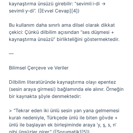
kaynaştırma ünsüzü girebilir: “sevimli i‑di →
sevimli y‑di”. ([Evvel Cevap][4])
Bu kullanım daha sınırlı ama dilsel olarak dikkat
çekici: Çünkü dilbilim açısından “ses düşmesi +
kaynaştırma ünsüzü” birlikteliğini göstermektedir.
—
Bilimsel Çerçeve ve Veriler
Dilbilim literatüründe kaynaştırma olayı epentez
(sesin araya girmesi) bağlamında ele alınır. Örneğin
bir kaynakta şöyle denmektedir:
> “Tekrar eden iki ünlü sesin yan yana gelmemesi
kuralı nedeniyle, Türkçede ünlü ile biten gövde +
ünlü ile başlayan ek birleşiminde araya ‘y, ş, s, n’
gibi ünsüzler girer.” ([Sorumatik][5])