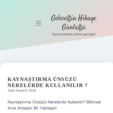
Geleceğin Hikaye
menüyü
Günlüğü
aç
Taze önerilerle zihnini genişlet!
Anasayfa
Gizlilik
Politikası
Yasal Uyarı
KAYNAŞTIRMA ÜNSÜZÜ
Hakkımızda
NERELERDE KULLANILIR ?
Tarih: Kasım 5, 2025
Kaynaştırma Ünsüzü Nerelerde Kullanılır? Bilimsel
Ama Anlaşılır Bir Yaklaşım