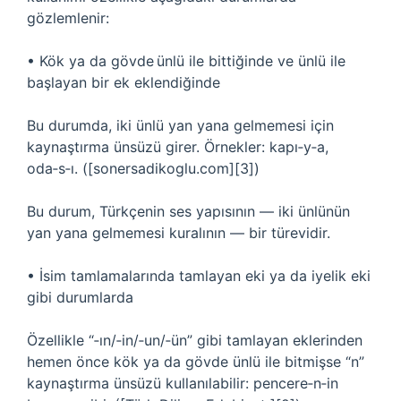
gözlemlenir:
• Kök ya da gövde ünlü ile bittiğinde ve ünlü ile
başlayan bir ek eklendiğinde
Bu durumda, iki ünlü yan yana gelmemesi için
kaynaştırma ünsüzü girer. Örnekler: kapı‑y‑a,
oda‑s‑ı. ([sonersadikoglu.com][3])
Bu durum, Türkçenin ses yapısının — iki ünlünün
yan yana gelmemesi kuralının — bir türevidir.
• İsim tamlamalarında tamlayan eki ya da iyelik eki
gibi durumlarda
Özellikle “‑ın/‑in/‑un/‑ün” gibi tamlayan eklerinden
hemen önce kök ya da gövde ünlü ile bitmişse “n”
kaynaştırma ünsüzü kullanılabilir: pencere‑n‑in