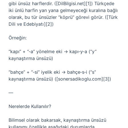
gibi ünsüz harflerdir. ([DilBilgisi.net][1]) Türkçede
iki ünlü harfin yan yana gelmeyeceği kuralına bağlı
olarak, bu tür ünsüzler “köprü” görevi görür. ([Türk
Dili ve Edebiyatı][2])
Örneğin:
“kapı” + “‑a” yönelme eki → kapı‑y‑a (“y”
kaynaştırma ünsüzü)
“bahçe” + “‑si” iyelik eki → bahçe‑s‑i (“s”
kaynaştırma ünsüzü) ([sonersadikoglu.com][3])
—
Nerelerde Kullanılır?
Bilimsel olarak bakarsak, kaynaştırma ünsüzü
kullanımı özellikle aşağıdaki durumlarda