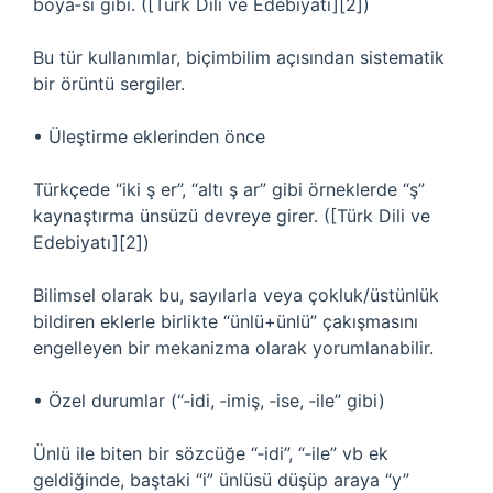
boya‑sı gibi. ([Türk Dili ve Edebiyatı][2])
Bu tür kullanımlar, biçimbilim açısından sistematik
bir örüntü sergiler.
• Üleştirme eklerinden önce
Türkçede “iki ş er”, “altı ş ar” gibi örneklerde “ş”
kaynaştırma ünsüzü devreye girer. ([Türk Dili ve
Edebiyatı][2])
Bilimsel olarak bu, sayılarla veya çokluk/üstünlük
bildiren eklerle birlikte “ünlü+ünlü” çakışmasını
engelleyen bir mekanizma olarak yorumlanabilir.
• Özel durumlar (“‑idi, ‑imiş, ‑ise, ‑ile” gibi)
Ünlü ile biten bir sözcüğe “‑idi”, “‑ile” vb ek
geldiğinde, baştaki “i” ünlüsü düşüp araya “y”