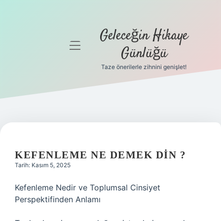
Geleceğin Hikaye
menüyü
Günlüğü
aç
Taze önerilerle zihnini genişlet!
Anasayfa
Gizlilik
Politikası
Yasal Uyarı
KEFENLEME NE DEMEK DIN ?
Hakkımızda
Tarih: Kasım 5, 2025
Kefenleme Nedir ve Toplumsal Cinsiyet
Perspektifinden Anlamı