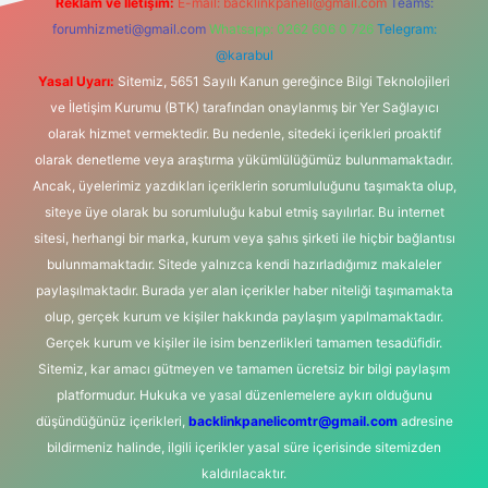
Reklam ve İletişim:
E-mail:
backlinkpaneli@gmail.com
Teams:
forumhizmeti@gmail.com
Whatsapp: 0262 606 0 726
Telegram:
@karabul
Yasal Uyarı:
Sitemiz, 5651 Sayılı Kanun gereğince Bilgi Teknolojileri
ve İletişim Kurumu (BTK) tarafından onaylanmış bir Yer Sağlayıcı
olarak hizmet vermektedir. Bu nedenle, sitedeki içerikleri proaktif
olarak denetleme veya araştırma yükümlülüğümüz bulunmamaktadır.
Ancak, üyelerimiz yazdıkları içeriklerin sorumluluğunu taşımakta olup,
siteye üye olarak bu sorumluluğu kabul etmiş sayılırlar. Bu internet
sitesi, herhangi bir marka, kurum veya şahıs şirketi ile hiçbir bağlantısı
bulunmamaktadır. Sitede yalnızca kendi hazırladığımız makaleler
paylaşılmaktadır. Burada yer alan içerikler haber niteliği taşımamakta
olup, gerçek kurum ve kişiler hakkında paylaşım yapılmamaktadır.
Gerçek kurum ve kişiler ile isim benzerlikleri tamamen tesadüfidir.
Sitemiz, kar amacı gütmeyen ve tamamen ücretsiz bir bilgi paylaşım
platformudur. Hukuka ve yasal düzenlemelere aykırı olduğunu
düşündüğünüz içerikleri,
backlinkpanelicomtr@gmail.com
adresine
bildirmeniz halinde, ilgili içerikler yasal süre içerisinde sitemizden
kaldırılacaktır.