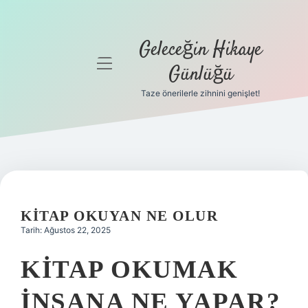
Geleceğin Hikaye
menüyü
Günlüğü
aç
Taze önerilerle zihnini genişlet!
Anasayfa
Gizlilik
Politikası
Yasal Uyarı
KITAP OKUYAN NE OLUR
Hakkımızda
Tarih: Ağustos 22, 2025
KITAP OKUMAK
INSANA NE YAPAR?