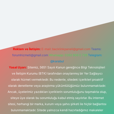
elexbet
tülipbet
Reklam ve İletişim:
E-mail:
backlinkpaneli@gmail.com
Teams:
forumhizmeti@gmail.com
Whatsapp: 0262 606 0 726
Telegram:
@karabul
Yasal Uyarı:
Sitemiz, 5651 Sayılı Kanun gereğince Bilgi Teknolojileri
ve İletişim Kurumu (BTK) tarafından onaylanmış bir Yer Sağlayıcı
olarak hizmet vermektedir. Bu nedenle, sitedeki içerikleri proaktif
olarak denetleme veya araştırma yükümlülüğümüz bulunmamaktadır.
Ancak, üyelerimiz yazdıkları içeriklerin sorumluluğunu taşımakta olup,
siteye üye olarak bu sorumluluğu kabul etmiş sayılırlar. Bu internet
sitesi, herhangi bir marka, kurum veya şahıs şirketi ile hiçbir bağlantısı
bulunmamaktadır. Sitede yalnızca kendi hazırladığımız makaleler