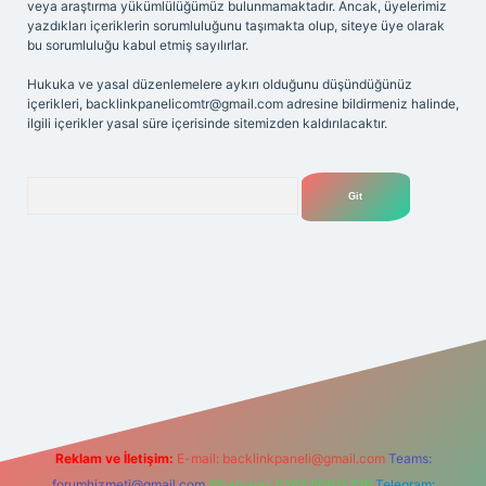
veya araştırma yükümlülüğümüz bulunmamaktadır. Ancak, üyelerimiz
yazdıkları içeriklerin sorumluluğunu taşımakta olup, siteye üye olarak
bu sorumluluğu kabul etmiş sayılırlar.
Hukuka ve yasal düzenlemelere aykırı olduğunu düşündüğünüz
içerikleri,
backlinkpanelicomtr@gmail.com
adresine bildirmeniz halinde,
ilgili içerikler yasal süre içerisinde sitemizden kaldırılacaktır.
Arama
elexbet
tülipbet
Reklam ve İletişim:
E-mail:
backlinkpaneli@gmail.com
Teams:
forumhizmeti@gmail.com
Whatsapp: 0262 606 0 726
Telegram: