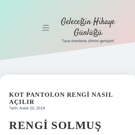
Geleceğin Hikaye
menüyü
Günlüğü
aç
Taze önerilerle zihnini genişlet!
Anasayfa
Gizlilik
Politikası
Yasal Uyarı
KOT PANTOLON RENGI NASIL
Hakkımızda
AÇILIR
Tarih: Aralık 20, 2024
RENGI SOLMUŞ