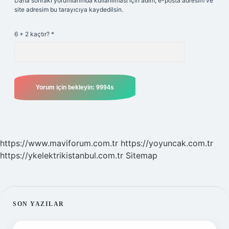
Daha sonraki yorumlarımda kullanılması için adım, e-posta adresim ve
site adresim bu tarayıcıya kaydedilsin.
6 + 2 kaçtır?
*
https://www.maviforum.com.tr
https://yoyuncak.com.tr
https://ykelektrikistanbul.com.tr
Sitemap
SIDEBAR
SON YAZILAR